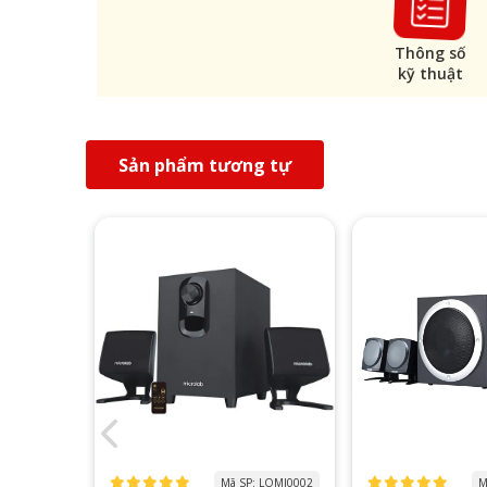
Thông số
kỹ thuật
Sản phẩm tương tự
 LOED0002
Mã SP: LOMI0002
M