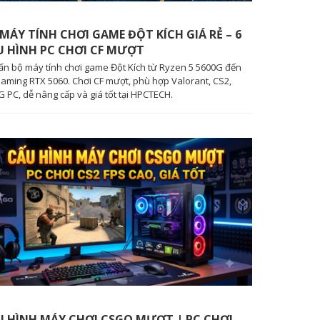
MÁY TÍNH CHƠI GAME ĐỘT KÍCH GIÁ RẺ – 6
U HÌNH PC CHƠI CF MƯỢT
ấn bộ máy tính chơi game Đột Kích từ Ryzen 5 5600G đến
aming RTX 5060. Chơi CF mượt, phù hợp Valorant, CS2,
 PC, dễ nâng cấp và giá tốt tại HPCTECH.
U HÌNH MÁY CHƠI CSGO MƯỢT | PC CHƠI