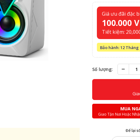
Giá ưu đãi đặc bi
100.000 
Tiết kiệm: 20,00
Bảo hành: 12 Tháng
Số lượng:
Gia
MUA NG
Giao Tận Nơi Hoặc Nhậ
Để lại s