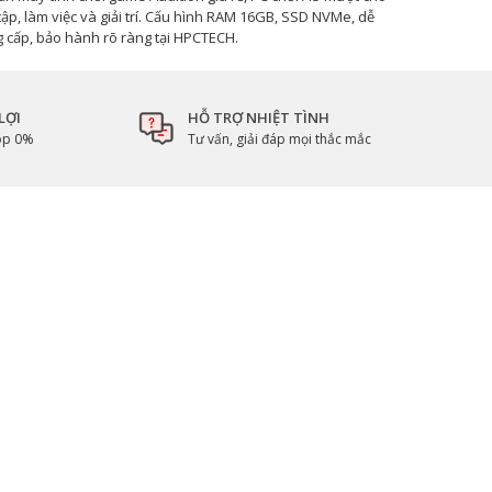
tập, làm việc và giải trí. Cấu hình RAM 16GB, SSD NVMe, dễ
 cấp, bảo hành rõ ràng tại HPCTECH.
LỢI
HỖ TRỢ NHIỆT TÌNH
góp 0%
Tư vấn, giải đáp mọi thắc mắc