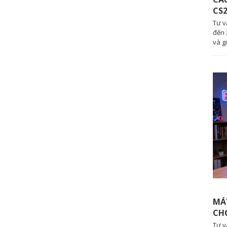
CS2
Tư v
đến 
và g
MÁY
CH
Tư v