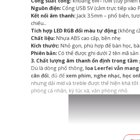
Công suất tổng:
khoảng 6W–10W (tùy phiên 
Nguồn điện:
Cổng USB 5V (cắm trực tiếp vào 
Kết nối âm thanh:
Jack 3.5mm – phổ biến, tươn
chiếu...
Tích hợp LED RGB đổi màu tự động
(không c
Chất liệu:
Nhựa ABS cao cấp, bền nhẹ
Kích thước:
Nhỏ gọn, phù hợp để bàn học, bàn 
Phiên bản:
Có thể được ghi dưới 2 tên mã sản
3. Chất lượng âm thanh ổn định trong tầm 
Dù là dòng phổ thông,
loa Leerfei vẫn mang 
cân đối
, đủ để
xem phim, nghe nhạc, học on
nhưng dải mid và treble được thể hiện khá tốt
phòng cá nhân, ký túc xá, văn phòng nhỏ.