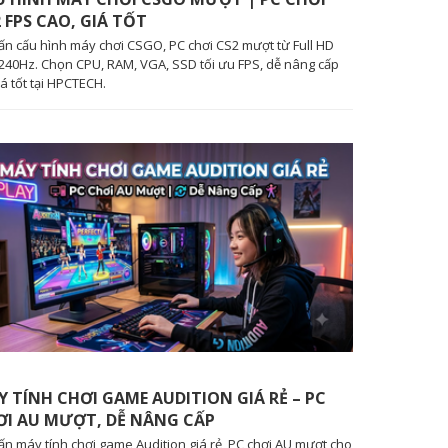
 FPS CAO, GIÁ TỐT
ấn cấu hình máy chơi CSGO, PC chơi CS2 mượt từ Full HD
240Hz. Chọn CPU, RAM, VGA, SSD tối ưu FPS, dễ nâng cấp
iá tốt tại HPCTECH.
 TÍNH CHƠI GAME AUDITION GIÁ RẺ – PC
ƠI AU MƯỢT, DỄ NÂNG CẤP
ấn máy tính chơi game Audition giá rẻ, PC chơi AU mượt cho