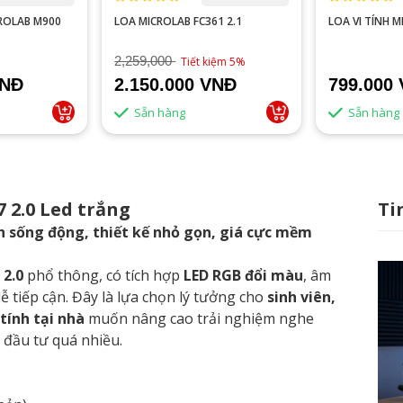
ROLAB M900
LOA MICROLAB FC361 2.1
LOA VI TÍNH M
2,259,000
Tiết kiệm 5%
VNĐ
2.150.000 VNĐ
799.000
Sẵn hàng
Sẵn hàng
7 2.0 Led trắng
Ti
nh sống động, thiết kế nhỏ gọn, giá cực mềm
 2.0
phổ thông, có tích hợp
LED RGB đổi màu
, âm
ễ tiếp cận. Đây là lựa chọn lý tưởng cho
sinh viên,
tính tại nhà
muốn nâng cao trải nghiệm nghe
 đầu tư quá nhiều.