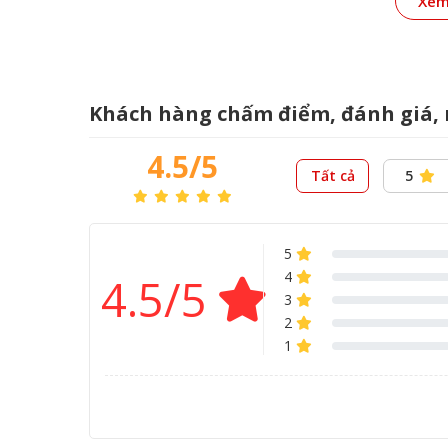
Xem
Khách hàng chấm điểm, đánh giá, 
4.5/5
Tất cả
5
5
4
4.5/5
3
2
1
4. Hiệu ứng LED đổi màu – tạo điểm nhấn k
Loa được tích hợp
LED RGB tự đổi màu
ở mặt 
động
, đặc biệt vào ban đêm. Thiết kế hiện đạ
phẩm trông "gaming" hơn dù nằm trong phân k