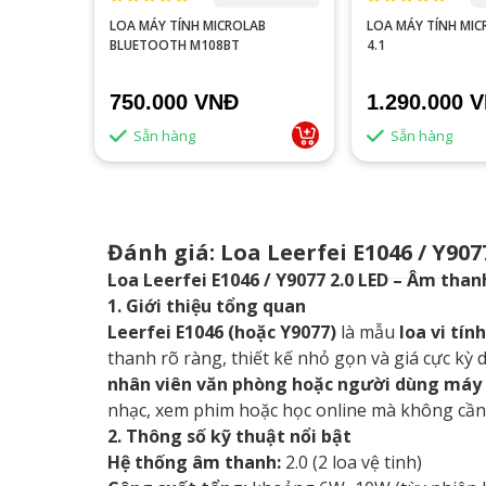
R QD35
LOA MÁY TÍNH MICROLAB
LOA MÁY TÍNH MIC
BLUETOOTH M108BT
4.1
750.000 VNĐ
1.290.000 
Sẵn hàng
Sẵn hàng
Đánh giá: Loa Leerfei E1046 / Y907
Loa Leerfei E1046 / Y9077 2.0 LED – Âm tha
1. Giới thiệu tổng quan
Leerfei E1046 (hoặc Y9077)
là mẫu
loa vi tính
thanh rõ ràng, thiết kế nhỏ gọn và giá cực kỳ d
nhân viên văn phòng hoặc người dùng máy 
nhạc, xem phim hoặc học online mà không cần
2. Thông số kỹ thuật nổi bật
Hệ thống âm thanh:
2.0 (2 loa vệ tinh)