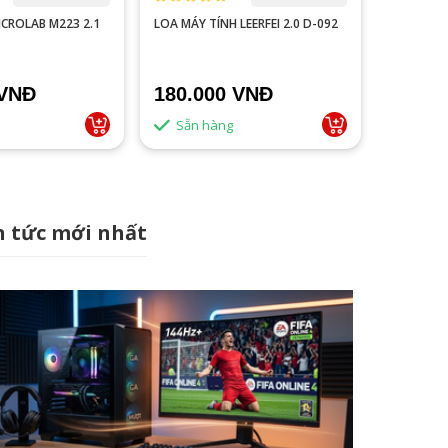
ICROLAB M223 2.1
LOA MÁY TÍNH LEERFEI 2.0 D-092
LOA MÁY 
1,550,0
 VNĐ
180.000 VNĐ
1.390
Sẵn hàng
Sẵn 
n tức mới nhất