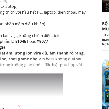
bản)
PC/laptop)
g thích với hầu hết PC, laptop, điện thoại, máy
BỘ 
ần phần mềm điều khiển)
MƯ
Tư v
làm việc, không chiếm diện tích
mượt
 phẩm là
E1046
hoặc
Y9077
trợ 
giá
lại âm lượng lớn vừa đủ, âm thanh rõ ràng,
line, chơi game nhẹ
. Âm bass không quá sâu,
 trong không gian nhỏ – đặc biệt phù hợp với