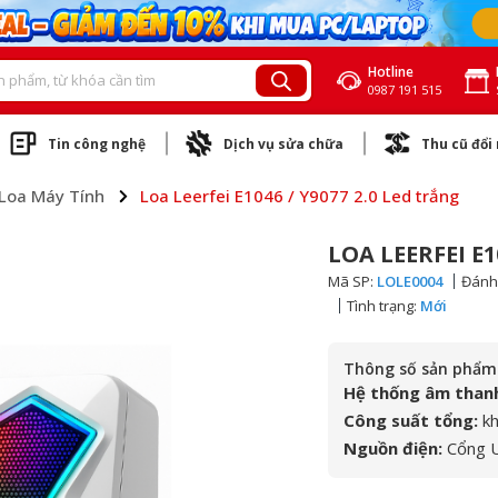
Hotline
0987 191 515
Tin công nghệ
Dịch vụ sửa chữa
Thu cũ đổi
Loa Máy Tính
Loa Leerfei E1046 / Y9077 2.0 Led trắng
LOA LEERFEI E1
Mã SP:
LOLE0004
Đánh 
Tình trạng:
Mới
Thông số sản phẩm
Hệ thống âm than
Công suất tổng:
kh
Nguồn điện:
Cổng U