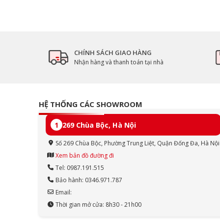
5. Ai nê
n
chọn Loa Leerfei E1046 / Y9077?
Sinh viên, học sinh
cần loa rẻ – đẹp – dễ dùng
Người dùng văn phòng, làm việc tại nhà
muố
Người yêu thích RGB nhẹ nhàng
, thích khôn
CHÍNH SÁCH GIAO HÀNG
Dùng làm quà tặng công nghệ
, thiết kế gọn
Nhận hàng và thanh toán tại nhà
6. Kết luận
Leerfei E1046 / Y9077 2.0 LED
là lựa chọn loa 
thanh ổn – LED đẹp – dễ lắp đặt – thiết kế hi
sử dụng hằng ngày, không cầu kỳ về âm than
HỆ THỐNG CÁC SHOWROOM
là sản phẩm đáng cân nhắc.
1
269 Chùa Bộc, Hà Nội
Số 269 Chùa Bộc, Phường Trung Liệt, Quận Đống Đa, Hà Nội
Xem bản đồ đường đi
Tel: 0987.191.515
Bảo hành: 0346.971.787
Email:
Thời gian mở cửa: 8h30 - 21h00