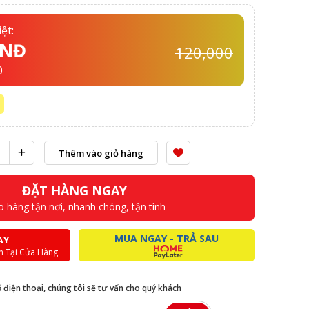
ệt:
VNĐ
120,000
0
Thêm vào giỏ hàng
ĐẶT HÀNG NGAY
o hàng tận nơi, nhanh chóng, tận tình
MUA NGAY - TRẢ SAU
AY
n Tại Cửa Hàng
ố điện thoại, chúng tôi sẽ tư vấn cho quý khách