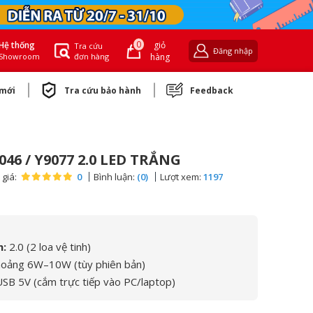
0
giỏ
Hệ thống
Tra cứu
Đăng nhập
đơn hàng
hàng
Showroom
 mới
Tra cứu bảo hành
Feedback
046 / Y9077 2.0 LED TRẮNG
giá:
0
Bình luận:
(0)
Lượt xem:
1197
h:
2.0 (2 loa vệ tinh)
oảng 6W–10W (tùy phiên bản)
SB 5V (cắm trực tiếp vào PC/laptop)