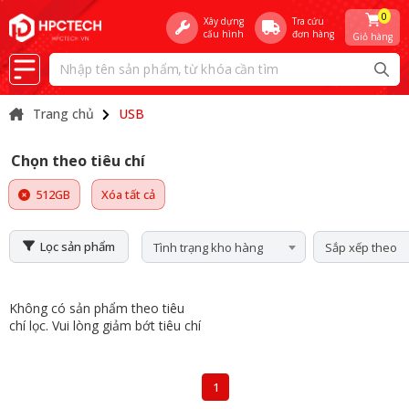
0
Xây dựng
Tra cứu
cấu hình
đơn hàng
Giỏ hàng
Trang chủ
USB
Chọn theo tiêu chí
512GB
Xóa tất cả
Lọc sản phẩm
Tình trạng kho hàng
Sắp xếp theo
Không có sản phẩm theo tiêu
chí lọc. Vui lòng giảm bớt tiêu chí
1