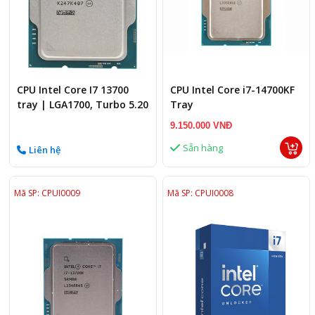
CPU Intel Core I7 13700
CPU Intel Core i7-14700KF
tray | LGA1700, Turbo 5.20
Tray
GHz, 16C/24T, 30MB,
9.150.000 VNĐ
Sẵn hàng
Liên hệ
Mã SP: CPUI0009
Mã SP: CPUI0008