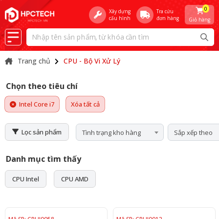
0
Xây dựng
Tra cứu
cấu hình
đơn hàng
Giỏ hàng
Trang chủ
CPU - Bộ Vi Xử Lý
Chọn theo tiêu chí
Intel Core i7
Xóa tất cả
Lọc sản phẩm
Tình trạng kho hàng
Sắp xếp theo
Danh mục tìm thấy
CPU Intel
CPU AMD