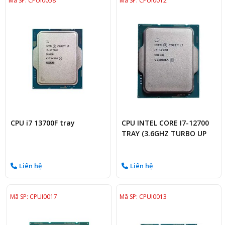
Mã SP: CPUI0058
Mã SP: CPUI0012
CPU i7 13700F tray
CPU INTEL CORE I7-12700
TRAY (3.6GHZ TURBO UP
TO 4.9GHZ, 12 NHÂN 20
LUỒNG)
Liên hệ
Liên hệ
Mã SP: CPUI0017
Mã SP: CPUI0013