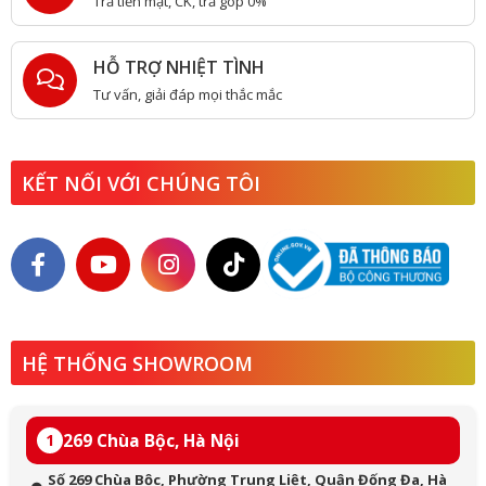
Trả tiền mặt, CK, trả góp 0%
HỖ TRỢ NHIỆT TÌNH
Tư vấn, giải đáp mọi thắc mắc
KẾT NỐI VỚI CHÚNG TÔI
HỆ THỐNG SHOWROOM
269 Chùa Bộc, Hà Nội
1
Số 269 Chùa Bộc, Phường Trung Liệt, Quận Đống Đa, Hà