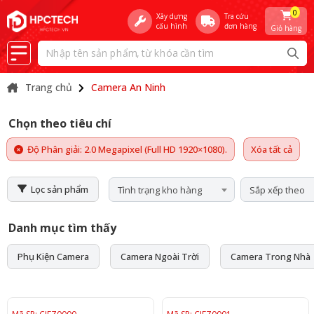
0
Xây dựng
Tra cứu
cấu hình
đơn hàng
Giỏ hàng
Trang chủ
Camera An Ninh
Chọn theo tiêu chí
Độ Phân giải: 2.0 Megapixel (Full HD 1920×1080).
Xóa tất cả
Lọc sản phẩm
Tình trạng kho hàng
Sắp xếp theo
Danh mục tìm thấy
Phụ Kiện Camera
Camera Ngoài Trời
Camera Trong Nhà