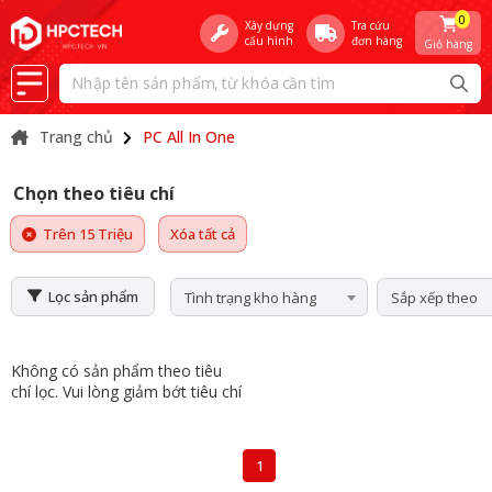
0
Xây dựng
Tra cứu
cấu hình
đơn hàng
Giỏ hàng
Trang chủ
PC All In One
Chọn theo tiêu chí
Trên 15 Triệu
Xóa tất cả
Lọc sản phẩm
Tình trạng kho hàng
Sắp xếp theo
Không có sản phẩm theo tiêu
chí lọc. Vui lòng giảm bớt tiêu chí
1