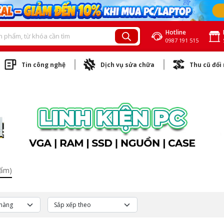
Hotline
0987 191 515
Tin công nghệ
Dịch vụ sửa chữa
Thu cũ đổi
hẩm)