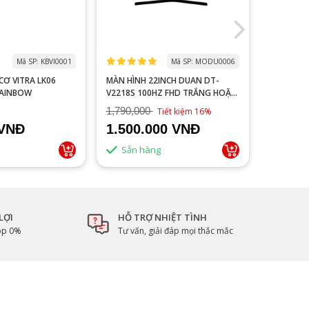
Mã SP: KBVI0001
Mã SP: MODU0006
 LK06
MÀN HÌNH 22INCH DUAN DT-
MACBOOK
RAINBOW
V2218S 100HZ FHD TRẮNG HOẶC
NEW 99%
ĐEN
1,790,000
Tiết kiệm 16%
 VNĐ
1.500.000 VNĐ
Liên 
Sẵn hàng
LỢI
HỖ TRỢ NHIỆT TÌNH
góp 0%
Tư vấn, giải đáp mọi thắc mắc