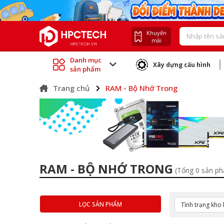
Khuyến
mãi
Danh mục
Xây dựng cấu hình
sản phẩm
Trang chủ
RAM - Bộ Nhớ Trong
RAM - BỘ NHỚ TRONG
(Tổng 0 sản p
LỌC SẢN PHẨM