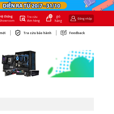
0
giỏ
Hệ thống
Tra cứu
Đăng nhập
đơn hàng
hàng
Showroom
 mới
Tra cứu bảo hành
Feedback