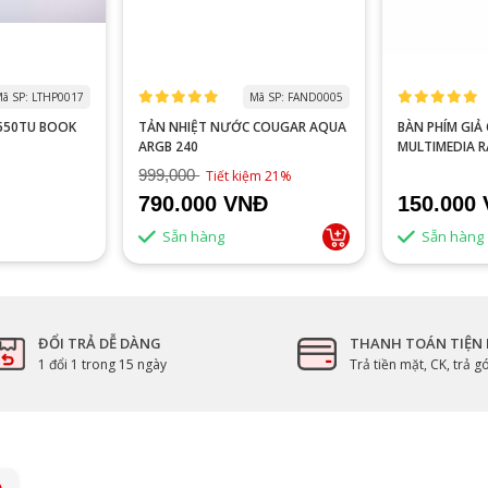
ã SP: LTHP0017
Mã SP: FAND0005
0550TU BOOK
TẢN NHIỆT NƯỚC COUGAR AQUA
BÀN PHÍM GIẢ CƠ VITRA
ARGB 240
MULTIMEDIA 
999,000
Tiết kiệm 21%
790.000 VNĐ
150.000
Sẵn hàng
Sẵn hàng
ĐỔI TRẢ DỄ DÀNG
THANH TOÁN TIỆN 
1 đổi 1 trong 15 ngày
Trả tiền mặt, CK, trả 