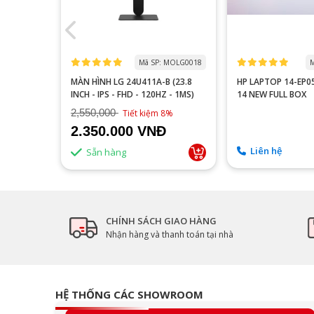
 MOTA0000
Mã SP: MOLG0018
M
 P2510H
MÀN HÌNH LG 24U411A-B (23.8
HP LAPTOP 14-EP
60HZ/FAST
INCH - IPS - FHD - 120HZ - 1MS)
14 NEW FULL BOX
2,550,000
9%
Tiết kiệm 8%
2.350.000 VNĐ
Liên hệ
Sẵn hàng
CHÍNH SÁCH GIAO HÀNG
Nhận hàng và thanh toán tại nhà
HỆ THỐNG CÁC SHOWROOM