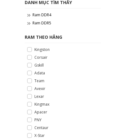
DANH MỤC TÌM THẤY
Ram DDR4
Ram DDR5
RAM THEO HÃNG
Kingston
Corsair
Gskill
Adata
Team
Avexir
Lexar
Kingmax
Apacer
PNY
Centaur
X-Star