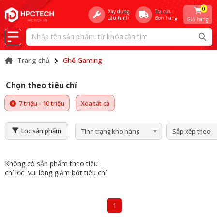
0
Xây dựng
Tra cứu
cấu hình
đơn hàng
Giỏ hàng
Trang chủ
Ghế Gaming
Chọn theo tiêu chí
7 triệu - 10 triệu
Xóa tất cả
Lọc sản phẩm
Tình trạng kho hàng
Sắp xếp theo
Không có sản phẩm theo tiêu
chí lọc. Vui lòng giảm bớt tiêu chí
1