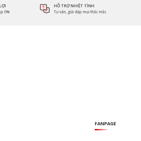
LỢI
HỖ TRỢ NHIỆT TÌNH
góp 0%
Tư vấn, giải đáp mọi thắc mắc
FANPAGE