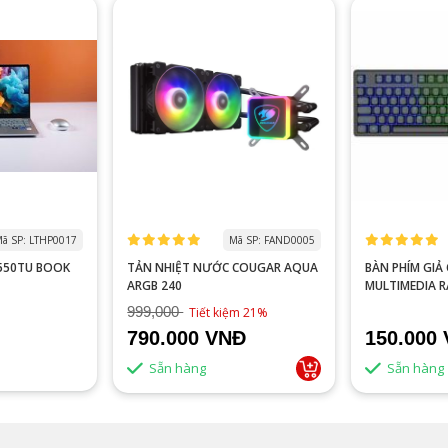
ã SP: LTHP0017
Mã SP: FAND0005
0550TU BOOK
TẢN NHIỆT NƯỚC COUGAR AQUA
BÀN PHÍM GIẢ CƠ VITRA
ARGB 240
MULTIMEDIA 
999,000
Tiết kiệm 21%
790.000 VNĐ
150.000
Sẵn hàng
Sẵn hàng