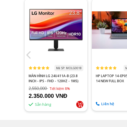
 MOTA0000
Mã SP: MOLG0018
M
 P2510H
MÀN HÌNH LG 24U411A-B (23.8
HP LAPTOP 14-EP
60HZ/FAST
INCH - IPS - FHD - 120HZ - 1MS)
14 NEW FULL BOX
2,550,000
9%
Tiết kiệm 8%
2.350.000 VNĐ
Liên hệ
Sẵn hàng