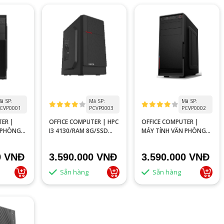
ã SP:
Mã SP:
Mã SP:
CVP0001
PCVP0003
PCVP0002
TER |
OFFICE COMPUTER | HPC
OFFICE COMPUTER |
 PHÒNG
I3 4130/RAM 8G/SSD
MÁY TÍNH VĂN PHÒNG
240G
G4400
0 VNĐ
3.590.000 VNĐ
3.590.000 VNĐ
Sẵn hàng
Sẵn hàng