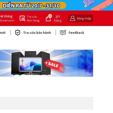
0
giỏ
Hệ thống
Tra cứu
Đăng nhập
đơn hàng
hàng
Showroom
 mới
Tra cứu bảo hành
Feedback