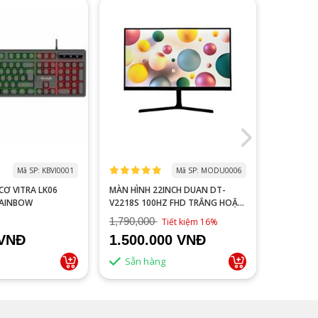
Mã SP: KBVI0001
Mã SP: MODU0006
 LK06
MÀN HÌNH 22INCH DUAN DT-
MACBOOK
RAINBOW
V2218S 100HZ FHD TRẮNG HOẶC
NEW 99%
ĐEN
1,790,000
Tiết kiệm 16%
 VNĐ
1.500.000 VNĐ
Liên 
Sẵn hàng