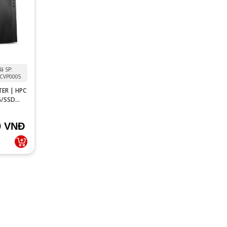
ã SP:
CVP0005
ER | HPC
G/SSD
0 VNĐ