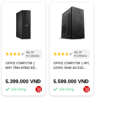
Mã SP:
Mã SP:
PCOF0000
PCVP0004
OFFICE COMPUTER |
OFFICE COMPUTER | HPC
MÁY TÍNH ĐỒNG BỘ
G5905 /RAM 4G/SSD
DELL 3050 I5/ RAM 8G/
120G
SSD 240G
5.399.000 VNĐ
5.599.000 VNĐ
Sẵn hàng
Sẵn hàng