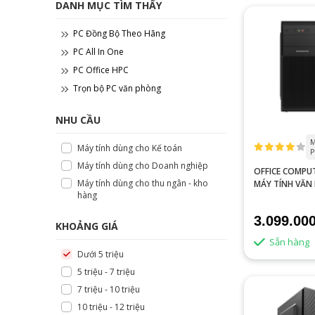
DANH MỤC TÌM THẤY
PC Đồng Bộ Theo Hãng
PC All In One
PC Office HPC
Trọn bộ PC văn phòng
NHU CẦU
M
Máy tính dùng cho Kế toán
P
Máy tính dùng cho Doanh nghiệp
OFFICE COMPU
Máy tính dùng cho thu ngân - kho
MÁY TÍNH VĂN
hàng
G3240
3.099.00
KHOẢNG GIÁ
Sẵn hàng
Dưới 5 triệu
5 triệu - 7 triệu
7 triệu - 10 triệu
10 triệu - 12 triệu