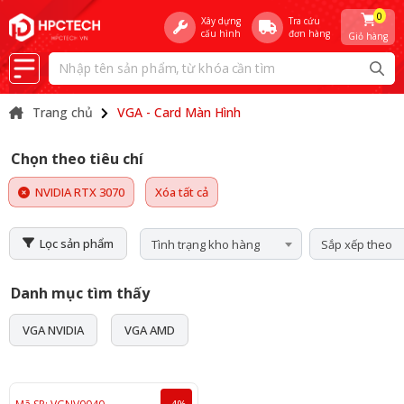
0
Xây dựng
Tra cứu
cấu hình
đơn hàng
Giỏ hàng
Trang chủ
VGA - Card Màn Hình
Chọn theo tiêu chí
NVIDIA RTX 3070
Xóa tất cả
Lọc sản phẩm
Tình trạng kho hàng
Sắp xếp theo
Danh mục tìm thấy
VGA NVIDIA
VGA AMD