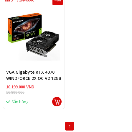
Mã SP: VGNV0040
-4%
VGA Gigabyte RTX 4070
WINDFORCE 2X OC V2 12GB
(N4070WF2OCV2-12GD)
16.199.000 VNĐ
16,899,000
Sẵn hàng
1