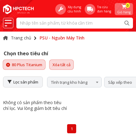
0
Xây dựng
Tra cứu
cấu hình
đơn hàng
Giỏ hàng
Trang chủ
PSU - Nguồn Máy Tính
Chọn theo tiêu chí
80 Plus Titanium
Xóa tất cả
Lọc sản phẩm
Tình trạng kho hàng
Sắp xếp theo
Không có sản phẩm theo tiêu
chí lọc. Vui lòng giảm bớt tiêu chí
1