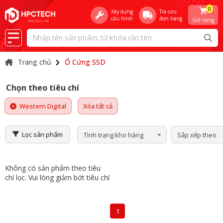
0
Xây dựng
Tra cứu
cấu hình
đơn hàng
Giỏ hàng
Trang chủ
Ổ Cứng SSD
Chọn theo tiêu chí
Western Digital
Xóa tất cả
Lọc sản phẩm
Tình trạng kho hàng
Sắp xếp theo
Không có sản phẩm theo tiêu
chí lọc. Vui lòng giảm bớt tiêu chí
1