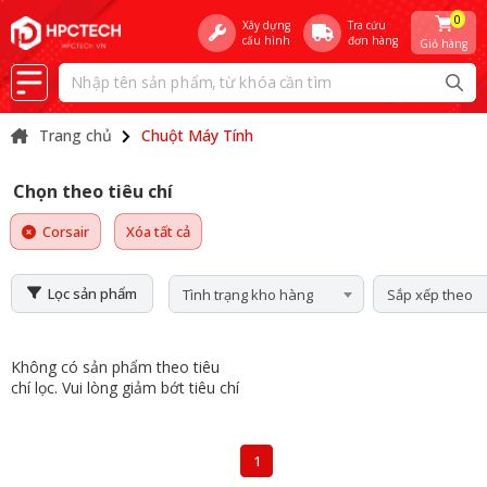
0
Xây dựng
Tra cứu
cấu hình
đơn hàng
Giỏ hàng
Trang chủ
Chuột Máy Tính
Chọn theo tiêu chí
Corsair
Xóa tất cả
Lọc sản phẩm
Tình trạng kho hàng
Sắp xếp theo
Không có sản phẩm theo tiêu
chí lọc. Vui lòng giảm bớt tiêu chí
1