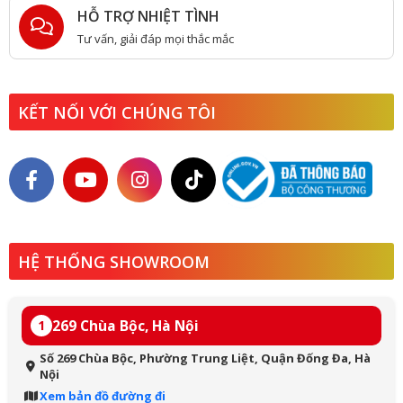
HỖ TRỢ NHIỆT TÌNH
Tư vấn, giải đáp mọi thắc mắc
KẾT NỐI VỚI CHÚNG TÔI
HỆ THỐNG SHOWROOM
269 Chùa Bộc, Hà Nội
1
Số 269 Chùa Bộc, Phường Trung Liệt, Quận Đống Đa, Hà
Nội
Xem bản đồ đường đi