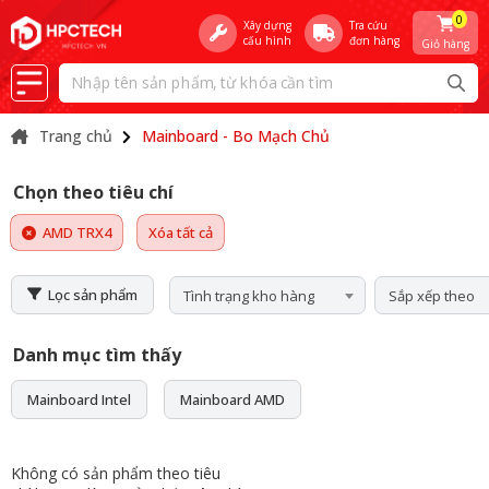
0
Xây dựng
Tra cứu
cấu hình
đơn hàng
Giỏ hàng
Trang chủ
Mainboard - Bo Mạch Chủ
Chọn theo tiêu chí
AMD TRX4
Xóa tất cả
Lọc sản phẩm
Tình trạng kho hàng
Sắp xếp theo
Danh mục tìm thấy
Mainboard Intel
Mainboard AMD
Không có sản phẩm theo tiêu