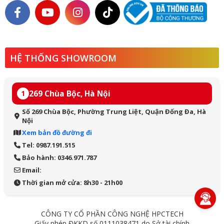
HỆ THỐNG SHOWROOM
269 Chùa Bộc, Hà Nội
1
Số 269 Chùa Bộc, Phường Trung Liệt, Quận Đống Đa, Hà
Nội
Xem bản đồ đường đi
Tel: 0987.191.515
Bảo hành: 0346.971.787
Email:
Thời gian mở cửa: 8h30 - 21h00
CÔNG TY CỔ PHẦN CÔNG NGHỆ HPCTECH
Giấy phép ĐKKD số 0111038471 do Sở tài chính