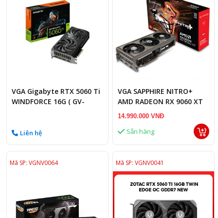
VGA Gigabyte RTX 5060 Ti
VGA SAPPHIRE NITRO+
WINDFORCE 16G ( GV-
AMD RADEON RX 9060 XT
N506TWF2- 16GD)
GAMING OC 16GB
14.990.000 VNĐ
Sẵn hàng
Liên hệ
Mã SP: VGNV0064
Mã SP: VGNV0041