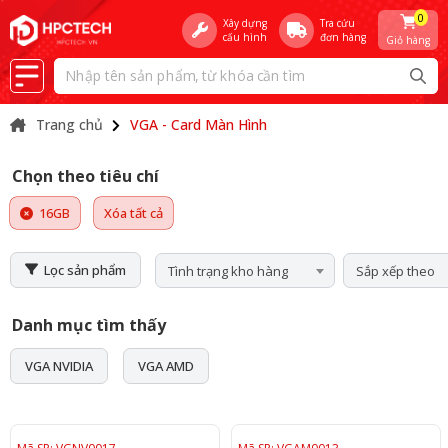
0
Xây dựng
Tra cứu
cấu hình
đơn hàng
Giỏ hàng
Trang chủ
VGA - Card Màn Hình
Chọn theo tiêu chí
16GB
Xóa tất cả
Lọc sản phẩm
Tình trạng kho hàng
Sắp xếp theo
Danh mục tìm thấy
VGA NVIDIA
VGA AMD