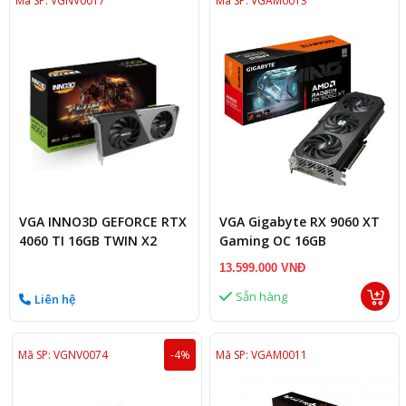
Mã SP: VGNV0017
Mã SP: VGAM0013
VGA INNO3D GEFORCE RTX
VGA Gigabyte RX 9060 XT
4060 TI 16GB TWIN X2
Gaming OC 16GB
GDDR6
(R9060XTGAMING
13.599.000 VNĐ
OC_16GD)
Sẵn hàng
Liên hệ
Mã SP: VGNV0074
-4%
Mã SP: VGAM0011