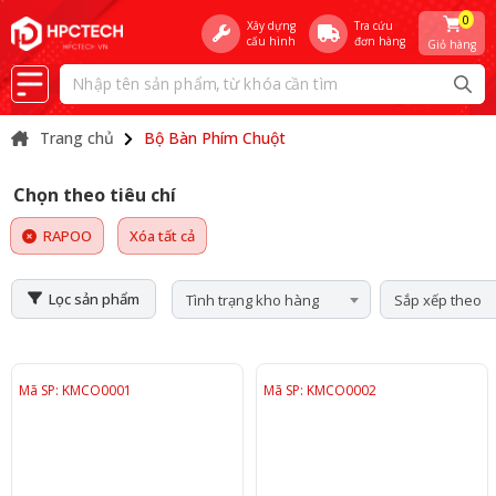
0
Xây dựng
Tra cứu
cấu hình
đơn hàng
Giỏ hàng
Trang chủ
Bộ Bàn Phím Chuột
Chọn theo tiêu chí
RAPOO
Xóa tất cả
Lọc sản phẩm
Tình trạng kho hàng
Sắp xếp theo
Mã SP: KMCO0001
Mã SP: KMCO0002