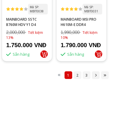
Mã SP:
Mã SP:
MBIT0038
MBIT0031
MAINBOARD SSTC
MAINBOARD MSI PRO
B760M HDV Y1 D4
H610M-E DDR4
2,000,000
1,990,000
Tiết kiệm
Tiết kiệm
13%
10%
1.750.000 VNĐ
1.790.000 VNĐ
Sẵn hàng
Sẵn hàng
1
2
3