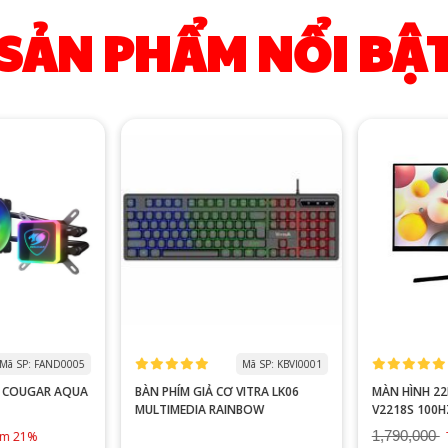
SẢN PHẨM NỔI BẬ
ã SP: FAND0005
Mã SP: KBVI0001
 COUGAR AQUA
BÀN PHÍM GIẢ CƠ VITRA LK06
MÀN HÌNH 22I
MULTIMEDIA RAINBOW
V2218S 100HZ FHD TRẮ
ĐEN
1,790,000
ệm 21%
T