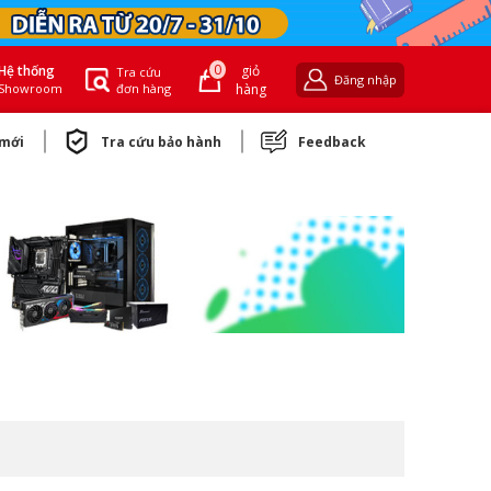
0
giỏ
Hệ thống
Tra cứu
Đăng nhập
đơn hàng
hàng
Showroom
 mới
Tra cứu bảo hành
Feedback