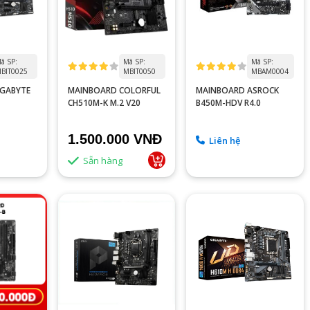
ã SP:
Mã SP:
Mã SP:
BIT0025
MBIT0050
MBAM0004
IGABYTE
MAINBOARD COLORFUL
MAINBOARD ASROCK
CH510M-K M.2 V20
B450M-HDV R4.0
1.500.000 VNĐ
Liên hệ
Sẵn hàng