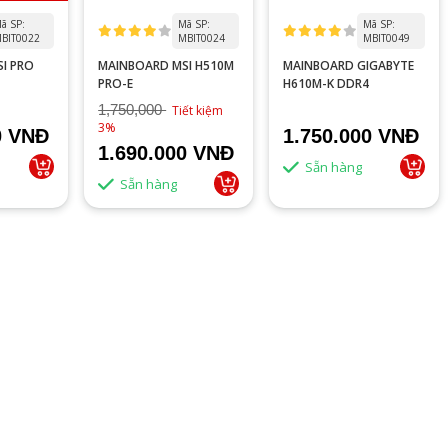
ã SP:
Mã SP:
Mã SP:
BIT0022
MBIT0024
MBIT0049
I PRO
MAINBOARD MSI H510M
MAINBOARD GIGABYTE
PRO-E
H610M-K DDR4
1,750,000
Tiết kiệm
3%
0 VNĐ
1.750.000 VNĐ
1.690.000 VNĐ
Sẵn hàng
Sẵn hàng