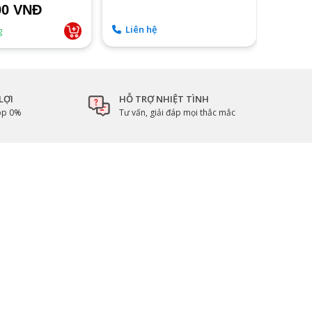
00 VNĐ
4.590
Liên hệ
Sẵn 
LỢI
HỖ TRỢ NHIỆT TÌNH
góp 0%
Tư vấn, giải đáp mọi thắc mắc