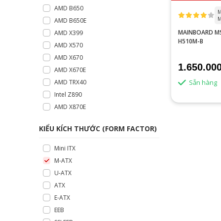
AMD B650
M
M
AMD B650E
MAINBOARD MS
AMD X399
H510M-B
AMD X570
AMD X670
1.650.00
AMD X670E
Sẵn hàng
AMD TRX40
Intel Z890
AMD X870E
KIỂU KÍCH THƯỚC (FORM FACTOR)
Mini ITX
M-ATX
U-ATX
ATX
E-ATX
EEB