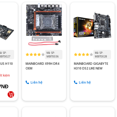
ã SP:
Mã SP:
Mã SP:
BIT0027
MBIT0036
MBIT0028
US H110
MAINBOARD X99H DR4
MAINBOARD GIGABYTE
OEM
H310 DS2 LIKE NEW
ết kiệm
Liên hệ
Liên hệ
VNĐ