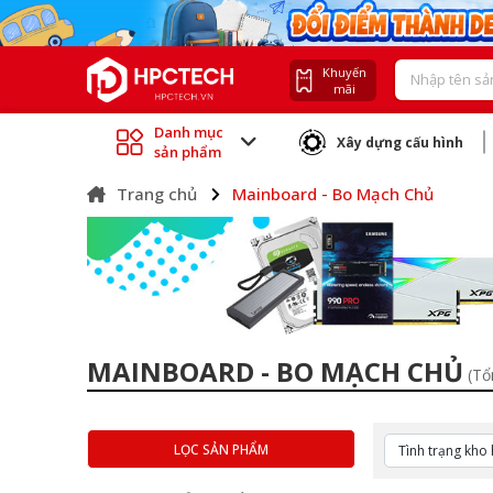
Khuyến
mãi
Danh mục
Xây dựng cấu hình
sản phẩm
Trang chủ
Mainboard - Bo Mạch Chủ
MAINBOARD - BO MẠCH CHỦ
(Tổ
LỌC SẢN PHẨM