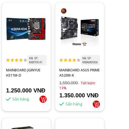
Mã SP:
Mã SP:
MBIT0041
MBAM0006
MAINBOARD JGINYUE
MAINBOARD ASUS PRIME
H311M-D
A520M-K
1,550,000
Tiết kiệm
13%
1.250.000 VNĐ
1.350.000 VNĐ
Sẵn hàng
Sẵn hàng