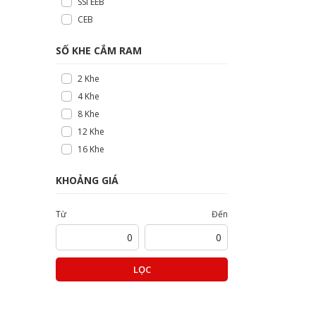
SSI EEB
CEB
SỐ KHE CẮM RAM
2 Khe
4 Khe
8 Khe
12 Khe
16 Khe
KHOẢNG GIÁ
Từ
Đến
LỌC