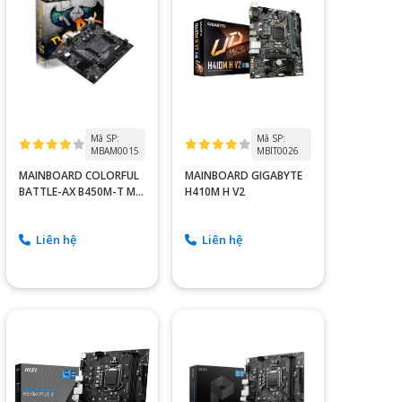
Mã SP:
Mã SP:
MBAM0015
MBIT0026
MAINBOARD COLORFUL
MAINBOARD GIGABYTE
BATTLE-AX B450M-T M.2
H410M H V2
V14
Liên hệ
Liên hệ