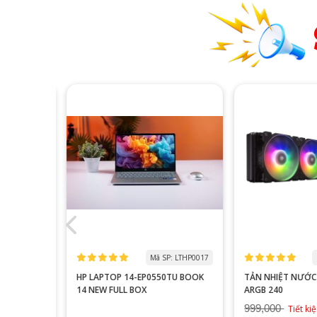
 MOLG0018
Mã SP: LTHP0017
M
 (23.8
HP LAPTOP 14-EP0550TU BOOK
TẢN NHIỆT NƯỚC
 - 1MS)
14 NEW FULL BOX
ARGB 240
999,000
8%
Tiết ki