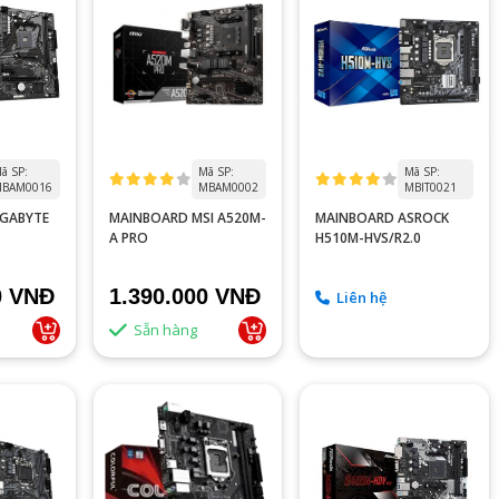
ã SP:
Mã SP:
Mã SP:
BAM0016
MBAM0002
MBIT0021
IGABYTE
MAINBOARD MSI A520M-
MAINBOARD ASROCK
A PRO
H510M-HVS/R2.0
0 VNĐ
1.390.000 VNĐ
Liên hệ
Sẵn hàng