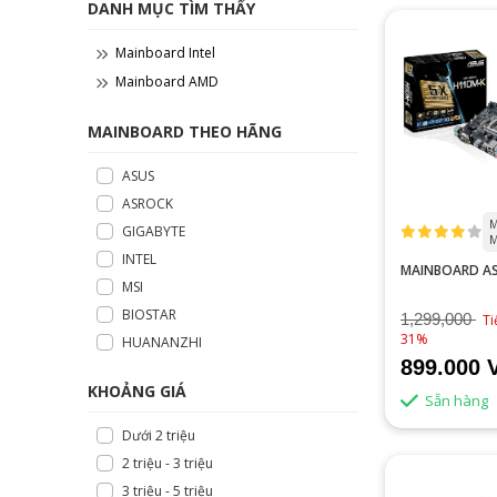
DANH MỤC TÌM THẤY
Mainboard Intel
Mainboard AMD
MAINBOARD THEO HÃNG
ASUS
ASROCK
M
GIGABYTE
M
INTEL
MAINBOARD AS
MSI
BIOSTAR
1,299,000
Ti
31%
HUANANZHI
899.000 
KHOẢNG GIÁ
Sẵn hàng
Dưới 2 triệu
2 triệu - 3 triệu
3 triệu - 5 triệu