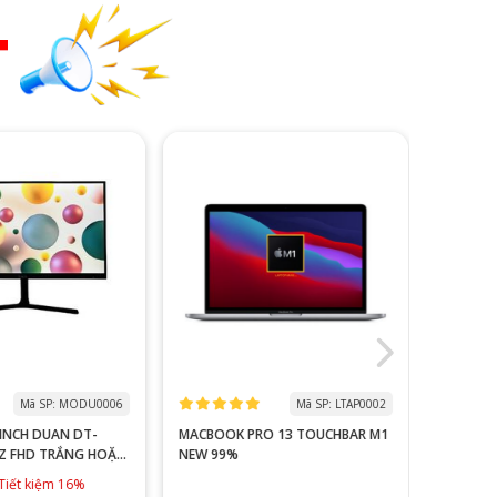
T
Mã SP: MODU0006
Mã SP: LTAP0002
NCH DUAN DT-
MACBOOK PRO 13 TOUCHBAR M1
MÀN HÌNH
NG HOẶC
NEW 99%
MYVIEW 25
IPS - FHD
4,990,0
iết kiệm 16%