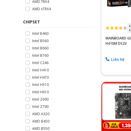
AMD TRX4
AMD sTRX4
CHIPSET
M
M
Intel B460
MAINBOARD G
Intel B560
H410M DS2V
Intel B660
Intel B760
Liên hệ
Intel C246
Intel H410
Intel H470
Intel H510
Intel H610
Intel Z690
Intel Z790
AMD A320
AMD B450
AMD B550