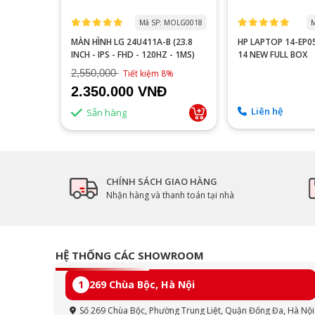
 MOTA0000
Mã SP: MOLG0018
M
 P2510H
MÀN HÌNH LG 24U411A-B (23.8
HP LAPTOP 14-EP
60HZ/FAST
INCH - IPS - FHD - 120HZ - 1MS)
14 NEW FULL BOX
2,550,000
9%
Tiết kiệm 8%
2.350.000 VNĐ
Liên hệ
Sẵn hàng
CHÍNH SÁCH GIAO HÀNG
Nhận hàng và thanh toán tại nhà
HỆ THỐNG CÁC SHOWROOM
1
269 Chùa Bộc, Hà Nội
Số 269 Chùa Bộc, Phường Trung Liệt, Quận Đống Đa, Hà Nội