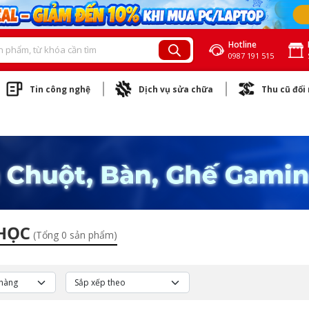
Hotline
0987 191 515
Tin công nghệ
Dịch vụ sửa chữa
Thu cũ đổi
 HỌC
(Tổng 0 sản phẩm)