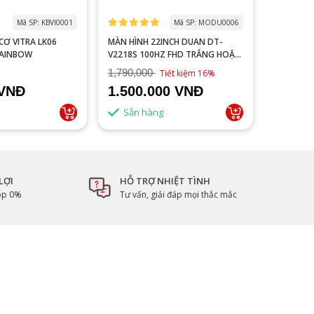
Mã SP: KBVI0001
Mã SP: MODU0006
 LK06
MÀN HÌNH 22INCH DUAN DT-
MACBOOK
RAINBOW
V2218S 100HZ FHD TRẮNG HOẶC
NEW 99%
ĐEN
1,790,000
Tiết kiệm 16%
 VNĐ
1.500.000 VNĐ
Liên 
Sẵn hàng
LỢI
HỖ TRỢ NHIỆT TÌNH
góp 0%
Tư vấn, giải đáp mọi thắc mắc