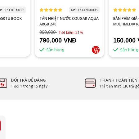
ã SP: LTHP0017
Mã SP: FAND0005
0550TU BOOK
TẢN NHIỆT NƯỚC COUGAR AQUA
BÀN PHÍM GIẢ CƠ VITRA
ARGB 240
MULTIMEDIA 
999,000
Tiết kiệm 21%
790.000 VNĐ
150.000
Sẵn hàng
Sẵn hàng
ĐỔI TRẢ DỄ DÀNG
THANH TOÁN TIỆN 
1 đổi 1 trong 15 ngày
Trả tiền mặt, CK, trả 