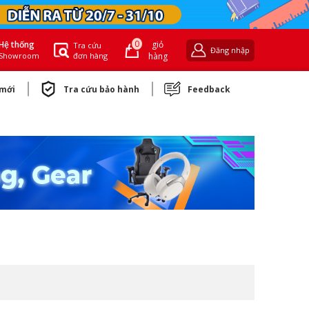
0
giỏ
Hệ thống
Tra cứu
Đăng nhập
đơn hàng
hàng
Showroom
 mới
Tra cứu bảo hành
Feedback