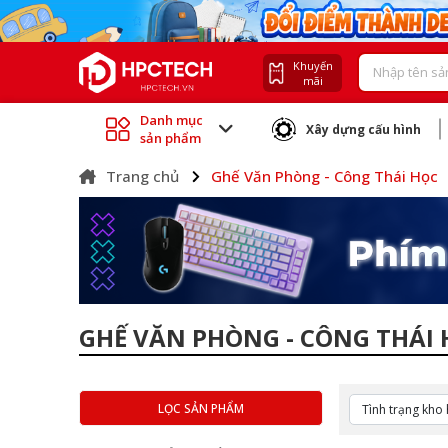
Khuyến
mãi
Danh mục
Xây dựng cấu hình
sản phẩm
Trang chủ
Ghế Văn Phòng - Công Thái Học
GHẾ VĂN PHÒNG - CÔNG THÁI
LỌC SẢN PHẨM