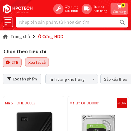
0
Xây dựng
Tra cứu
cấu hình
đơn hàng
Giỏ hàng
Trang chủ
Ổ Cứng HDD
Chọn theo tiêu chí
2TB
Xóa tất cả
Lọc sản phẩm
Tình trạng kho hàng
Sắp xếp theo
Mã SP: OHDD0003
Mã SP: OHDD0001
-13%