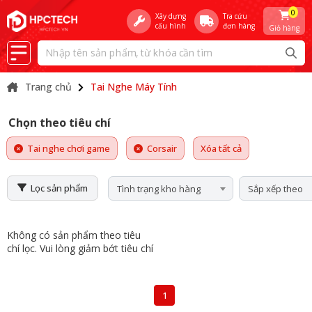
0
Xây dựng
Tra cứu
cấu hình
đơn hàng
Giỏ hàng
Trang chủ
Tai Nghe Máy Tính
Chọn theo tiêu chí
Tai nghe chơi game
Corsair
Xóa tất cả
Lọc sản phẩm
Tình trạng kho hàng
Sắp xếp theo
Không có sản phẩm theo tiêu
chí lọc. Vui lòng giảm bớt tiêu chí
1