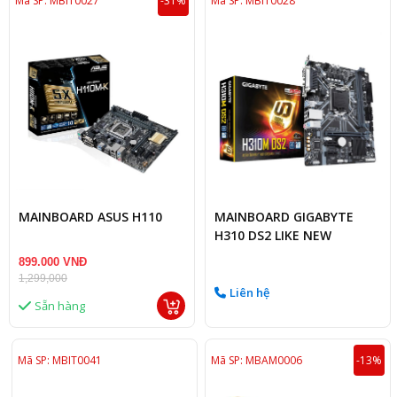
Mã SP: MBIT0027
-31%
Mã SP: MBIT0028
MAINBOARD ASUS H110
MAINBOARD GIGABYTE
H310 DS2 LIKE NEW
899.000 VNĐ
1,299,000
Liên hệ
Sẵn hàng
Mã SP: MBIT0041
Mã SP: MBAM0006
-13%