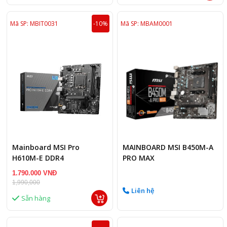
Mã SP: MBIT0031
-10%
Mã SP: MBAM0001
Mainboard MSI Pro
MAINBOARD MSI B450M-A
H610M-E DDR4
PRO MAX
1.790.000 VNĐ
1,990,000
Liên hệ
Sẵn hàng