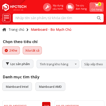
0
Xây dựng
Tra cứu
cấu hình
đơn hàng
Giỏ hàng
Trang chủ
Mainboard - Bo Mạch Chủ
Chọn theo tiêu chí
2 Khe
Xóa tất cả
Lọc sản phẩm
Tình trạng kho hàng
Sắp xếp theo
Danh mục tìm thấy
Mainboard Intel
Mainboard AMD