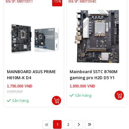
Mã SP: MBIT0011
-15%
Mã SP: MBIT0040
MAINBOARD ASUS PRIME
Mainboard SSTC B760M
H610M-K D4
gaming pro H2D D5 Y1
1.790.000 VNĐ
1.890.000 VNĐ
2,099,000
Sẵn hàng
Sẵn hàng
1
2