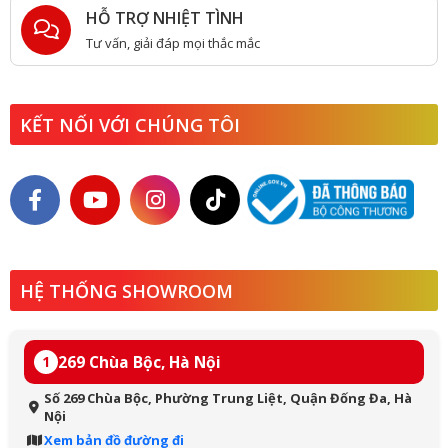
HỖ TRỢ NHIỆT TÌNH
Tư vấn, giải đáp mọi thắc mắc
KẾT NỐI VỚI CHÚNG TÔI
HỆ THỐNG SHOWROOM
269 Chùa Bộc, Hà Nội
1
Số 269 Chùa Bộc, Phường Trung Liệt, Quận Đống Đa, Hà
Nội
Xem bản đồ đường đi