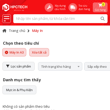
0
Xây dựng
Tra cứu
cấu hình
đơn hàng
Giỏ hàng
Trang chủ
Máy In
Chọn theo tiêu chí
Máy In A3
Xóa tất cả
Lọc sản phẩm
Tình trạng kho hàng
Sắp xếp theo
Danh mục tìm thấy
Mực in & Phụ Kiện
Không có sản phẩm theo tiêu