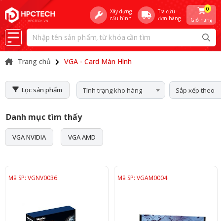
0
Xây dựng
Tra cứu
cấu hình
đơn hàng
Giỏ hàng
Trang chủ
VGA - Card Màn Hình
Lọc sản phẩm
Tình trạng kho hàng
Sắp xếp theo
Danh mục tìm thấy
VGA NVIDIA
VGA AMD
Mã SP: VGNV0036
Mã SP: VGAM0004