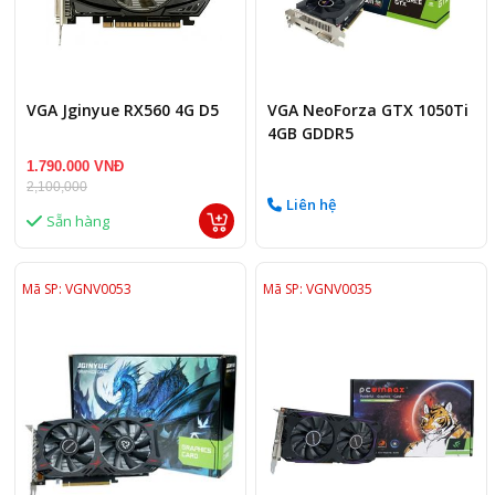
VGA Jginyue RX560 4G D5
VGA NeoForza GTX 1050Ti
4GB GDDR5
1.790.000 VNĐ
2,100,000
Liên hệ
Sẵn hàng
Mã SP: VGNV0053
Mã SP: VGNV0035