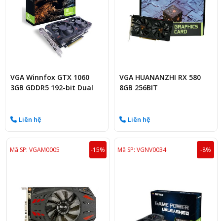
VGA Winnfox GTX 1060
VGA HUANANZHI RX 580
3GB GDDR5 192-bit Dual
8GB 256BIT
Fan
Liên hệ
Liên hệ
Mã SP: VGAM0005
-15%
Mã SP: VGNV0034
-8%