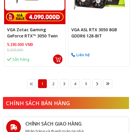
VGA Zotac Gaming
VGA ASL RTX 3050 8GB
GeForce RTX™ 3050 Twin
GDDR6 128-BIT
Edge OC – 6GB GDDR6
5.190.000 VNĐ
5,220,000
Liên hệ
Sẵn hàng
1
2
3
4
5
CHÍNH SÁCH BÁN HÀNG
CHÍNH SÁCH GIAO HÀNG
Nhận hàng và thanh toán tại nhà