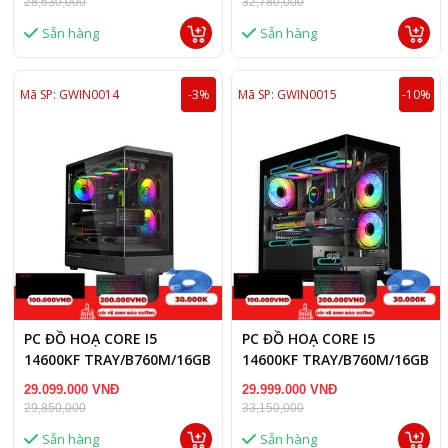
28,630,000
32,780,000
Sẵn hàng
Sẵn hàng
Mã SP: GWIN0014
-3%
Mã SP: GWIN0015
-10%
PC ĐỒ HOẠ CORE I5
PC ĐỒ HOẠ CORE I5
14600KF TRAY/B760M/16GB
14600KF TRAY/B760M/16GB
RAM DDR5/RTX 5060 8GB
RAM/RX 9060 XT 16GB
29.099.000 VNĐ
29.999.000 VNĐ
29,850,000
33,150,000
Sẵn hàng
Sẵn hàng