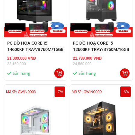
PC ĐỒ HOẠ CORE I5
PC ĐỒ HOẠ CORE I5
14600KF TRAY/B760M/16GB
12600KF TRAY/B760M/16GB
RAM/RTX 3050 6GB/GTX
RAM/RTX 3060 12GB
21.399.000 VNĐ
21.799.000 VNĐ
1660S 6GB
23,150,000
24,560,000
Sẵn hàng
Sẵn hàng
Mã SP: GWIN0003
-7%
Mã SP: GWIN0009
-6%