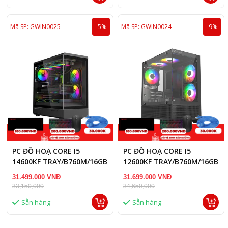
Mã SP: GWIN0025
-5%
Mã SP: GWIN0024
-9%
PC ĐỒ HOẠ CORE I5
PC ĐỒ HOẠ CORE I5
14600KF TRAY/B760M/16GB
12600KF TRAY/B760M/16GB
RAM DDR5/RTX 5060 TI
RAM DDR5/RTX 5060 TI
31.499.000 VNĐ
31.699.000 VNĐ
8GB
16GB
33,150,000
34,650,000
Sẵn hàng
Sẵn hàng