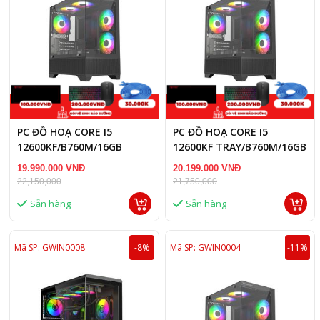
PC ĐỒ HOẠ CORE I5
PC ĐỒ HOẠ CORE I5
12600KF/B760M/16GB
12600KF TRAY/B760M/16GB
RAM/RTX 3050 8GB
RAM/RX 7600 8GB
19.990.000 VNĐ
20.199.000 VNĐ
22,150,000
21,750,000
Sẵn hàng
Sẵn hàng
Mã SP: GWIN0008
-8%
Mã SP: GWIN0004
-11%