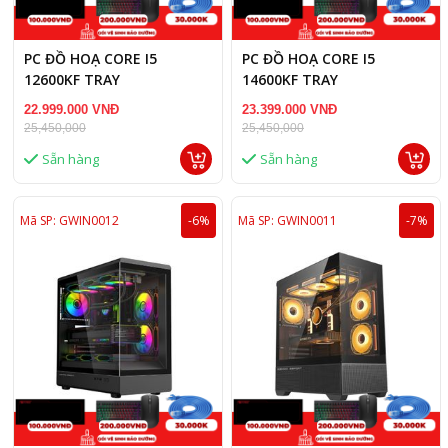
PC ĐỒ HOẠ CORE I5
PC ĐỒ HOẠ CORE I5
12600KF TRAY
14600KF TRAY
/B760M/16GB RAM/RTX
/B760M/16GB RAM/RX 7600
22.999.000 VNĐ
23.399.000 VNĐ
5060 8GB
8GB
25,450,000
25,450,000
Sẵn hàng
Sẵn hàng
Mã SP: GWIN0012
-6%
Mã SP: GWIN0011
-7%