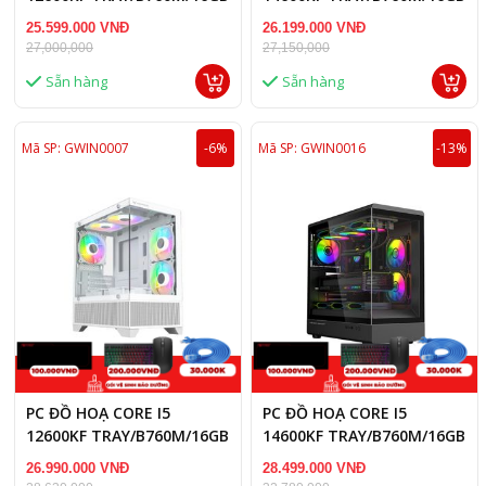
RAM DDR5/RTX 5060 8GB
RAM/RTX 5060 8GB
25.599.000 VNĐ
26.199.000 VNĐ
27,000,000
27,150,000
Sẵn hàng
Sẵn hàng
Mã SP: GWIN0007
-6%
Mã SP: GWIN0016
-13%
PC ĐỒ HOẠ CORE I5
PC ĐỒ HOẠ CORE I5
12600KF TRAY/B760M/16GB
14600KF TRAY/B760M/16GB
RAM/RX 9060 XT 16GB
RAM/RTX 5060 TI 8GB
26.990.000 VNĐ
28.499.000 VNĐ