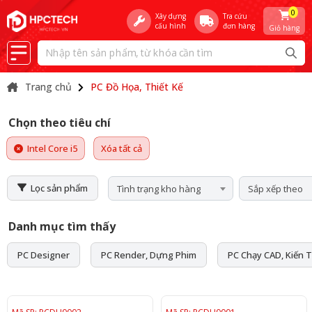
0
Xây dựng
Tra cứu
cấu hình
đơn hàng
Giỏ hàng
Trang chủ
PC Đồ Họa, Thiết Kế
Chọn theo tiêu chí
Intel Core i5
Xóa tất cả
Lọc sản phẩm
Tình trạng kho hàng
Sắp xếp theo
Danh mục tìm thấy
PC Designer
PC Render, Dựng Phim
PC Chạy CAD, Kiến T