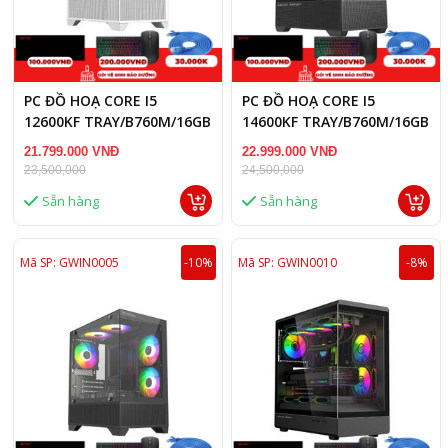
PC ĐỒ HOẠ CORE I5
PC ĐỒ HOẠ CORE I5
12600KF TRAY/B760M/16GB
14600KF TRAY/B760M/16GB
RAM/RTX 5050 8GB
RAM/RTX 3050 8GB
21.799.000 VNĐ
22.999.000 VNĐ
23,500,000
24,500,000
Sẵn hàng
Sẵn hàng
Mã SP: GWIN0005
-10%
Mã SP: GWIN0010
-8%