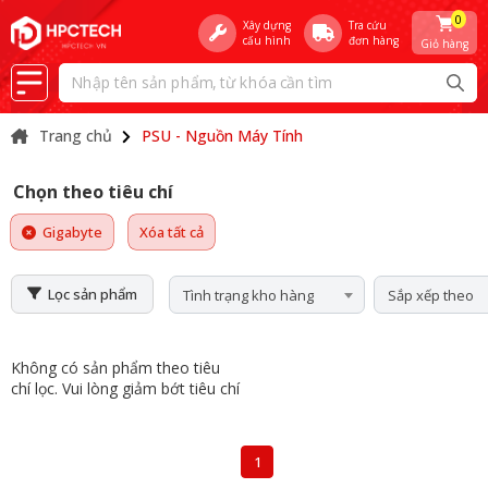
0
Xây dựng
Tra cứu
cấu hình
đơn hàng
Giỏ hàng
Trang chủ
PSU - Nguồn Máy Tính
Chọn theo tiêu chí
Gigabyte
Xóa tất cả
Lọc sản phẩm
Tình trạng kho hàng
Sắp xếp theo
Không có sản phẩm theo tiêu
chí lọc. Vui lòng giảm bớt tiêu chí
1