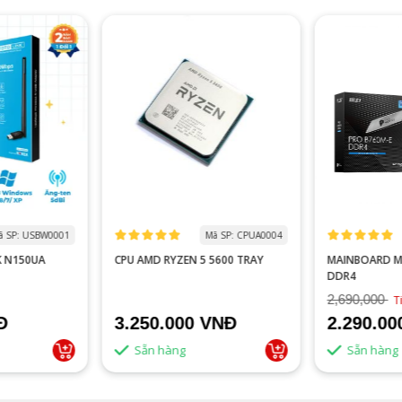
ã SP: USBW0001
Mã SP: CPUA0004
K N150UA
CPU AMD RYZEN 5 5600 TRAY
MAINBOARD MS
DDR4
2,690,000
T
Đ
3.250.000 VNĐ
2.290.0
Sẵn hàng
Sẵn hàng