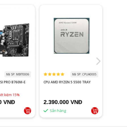
Mã SP: MBIT0006
Mã SP: CPUA0005
I PRO B760M-E
CPU AMD RYZEN 5 5500 TRAY
CHUỘT KH
TRI-MODE
iết kiệm 15%
00 VNĐ
2.390.000 VNĐ
1.690
Sẵn hàng
Sẵn 