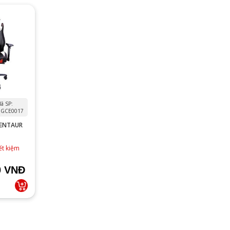
ã SP:
GCE0017
CENTAUR
ết kiệm
0 VNĐ