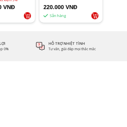
00 VNĐ
220.000 VNĐ
3.250
Sẵn hàng
Sẵn 
LỢI
HỖ TRỢ NHIỆT TÌNH
góp 0%
Tư vấn, giải đáp mọi thắc mắc