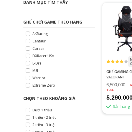
DANH MỤC TÌM THẤY
GHẾ CHƠI GAME THEO HÃNG
AKRacing
Centaur
Corsair
DXRacer USA
M
E-Dra
G
MSI
GHẾ GAMING 
VALORANT
Warrior
6,500,000
Ti
Extreme Zero
19%
5.290.00
CHỌN THEO KHOẢNG GIÁ
Sẵn hàng
Dưới 1 triệu
1 triệu - 2 triệu
2 triệu - 3 triệu