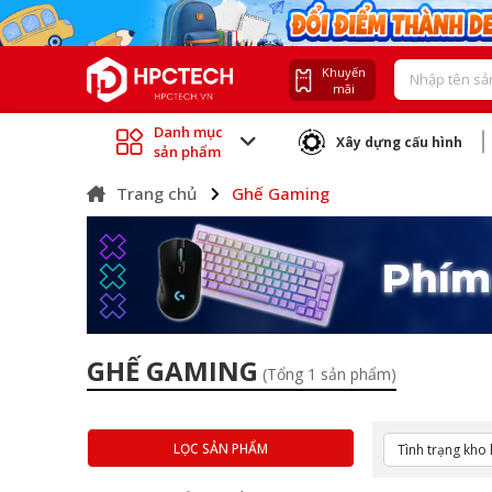
Khuyến
mãi
Danh mục
Xây dựng cấu hình
sản phẩm
Trang chủ
Ghế Gaming
GHẾ GAMING
(Tổng 1 sản phẩm)
LỌC SẢN PHẨM