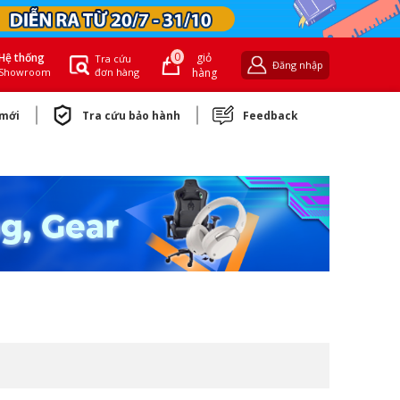
0
giỏ
Hệ thống
Tra cứu
Đăng nhập
đơn hàng
hàng
Showroom
 mới
Tra cứu bảo hành
Feedback