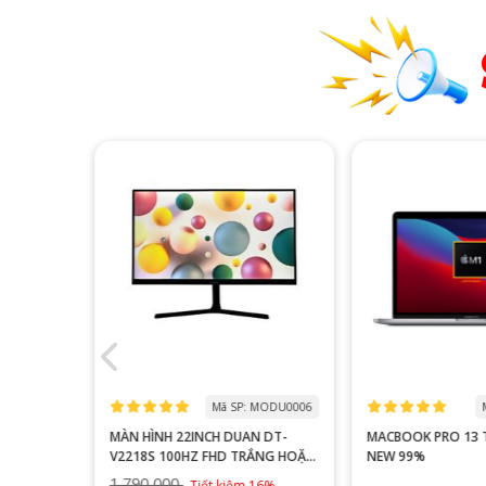
: KBVI0001
Mã SP: MODU0006
MÀN HÌNH 22INCH DUAN DT-
MACBOOK PRO 13 
V2218S 100HZ FHD TRẮNG HOẶC
NEW 99%
ĐEN
1,790,000
Tiết kiệm 16%