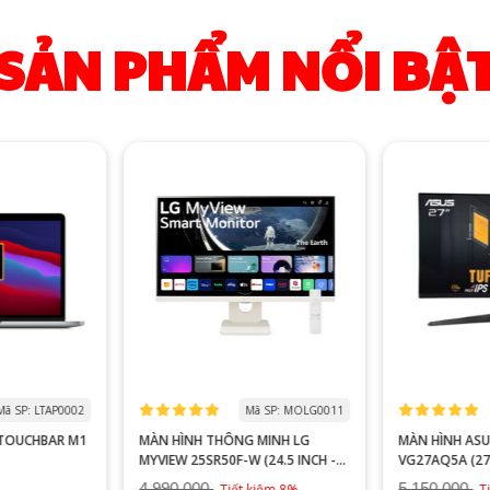
SẢN PHẨM NỔI BẬ
Mã SP: LTAP0002
Mã SP: MOLG0011
TOUCHBAR M1
MÀN HÌNH THÔNG MINH LG
MÀN HÌNH ASUS TUF GAMING
MYVIEW 25SR50F-W (24.5 INCH -
VG27AQ5A (27 I
IPS - FHD - 8MS - WEBOS)
210HZ - 1MS -
4,990,000
5,150,000
Tiết kiệm 8%
T