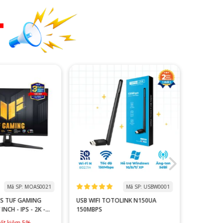
T
Mã SP: MOAS0021
Mã SP: USBW0001
USB WIFI TOTOLINK N150UA
CPU AMD 
NCH - IPS - 2K -
150MBPS
 SPEAKER
iết kiệm 5%