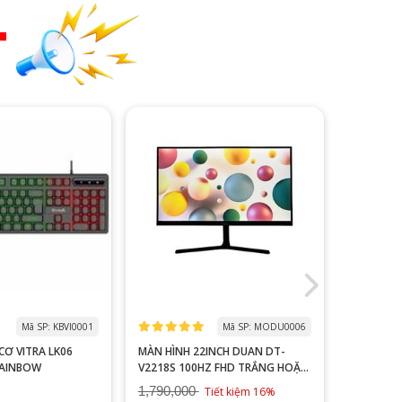
T
Mã SP: KBVI0001
Mã SP: MODU0006
 LK06
MÀN HÌNH 22INCH DUAN DT-
MACBOOK
RAINBOW
V2218S 100HZ FHD TRẮNG HOẶC
NEW 99%
ĐEN
1,790,000
Tiết kiệm 16%