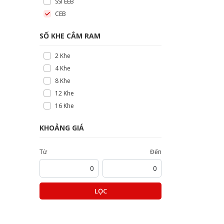
SSI EEB
CEB
SỐ KHE CẮM RAM
2 Khe
4 Khe
8 Khe
12 Khe
16 Khe
KHOẢNG GIÁ
Từ
Đến
LỌC