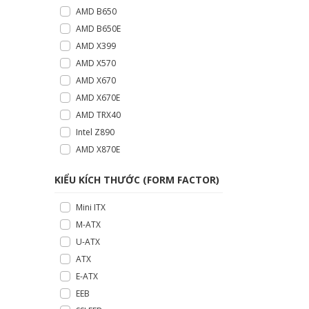
AMD B650
AMD B650E
AMD X399
AMD X570
AMD X670
AMD X670E
AMD TRX40
Intel Z890
AMD X870E
KIỂU KÍCH THƯỚC (FORM FACTOR)
Mini ITX
M-ATX
U-ATX
ATX
E-ATX
EEB