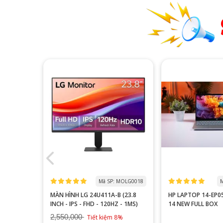
 MOTA0000
Mã SP: MOLG0018
M
 P2510H
MÀN HÌNH LG 24U411A-B (23.8
HP LAPTOP 14-EP
60HZ/FAST
INCH - IPS - FHD - 120HZ - 1MS)
14 NEW FULL BOX
2,550,000
9%
Tiết kiệm 8%