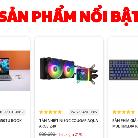
SẢN PHẨM NỔI BẬ
ã SP: LTHP0017
Mã SP: FAND0005
0550TU BOOK
TẢN NHIỆT NƯỚC COUGAR AQUA
BÀN PHÍM GIẢ CƠ VITRA
ARGB 240
MULTIMEDIA 
999,000
Tiết kiệm 21%