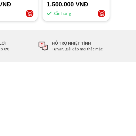
 VNĐ
1.500.000 VNĐ
Liên 
Sẵn hàng
LỢI
HỖ TRỢ NHIỆT TÌNH
góp 0%
Tư vấn, giải đáp mọi thắc mắc