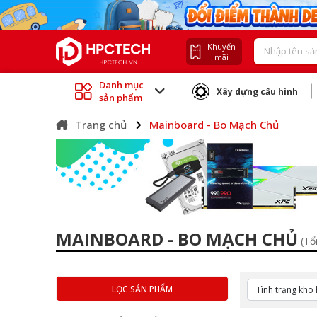
Khuyến
mãi
Danh mục
Xây dựng cấu hình
sản phẩm
Trang chủ
Mainboard - Bo Mạch Chủ
MAINBOARD - BO MẠCH CHỦ
(Tổ
LỌC SẢN PHẨM