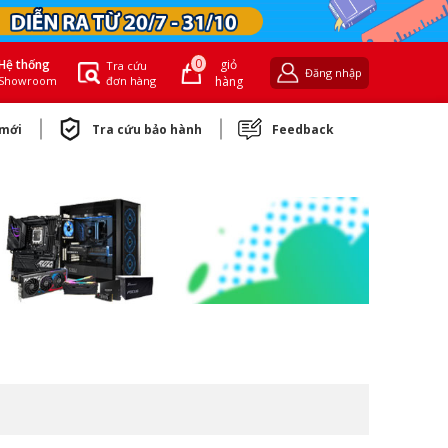
0
giỏ
Hệ thống
Tra cứu
Đăng nhập
đơn hàng
hàng
Showroom
 mới
Tra cứu bảo hành
Feedback