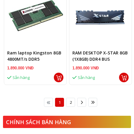
Ram laptop Kingston 8GB
RAM DESKTOP X-STAR 8GB
4800MT/s DDR5
(1X8GB) DDR4 BUS
KVR48S40BS6-8
3200MHZ BLACK
1.890.000 VNĐ
1.890.000 VNĐ
Sẵn hàng
Sẵn hàng
1
2
CHÍNH SÁCH BÁN HÀNG