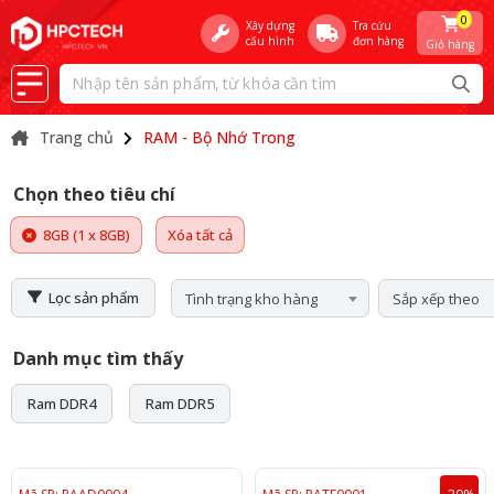
0
Xây dựng
Tra cứu
cấu hình
đơn hàng
Giỏ hàng
Trang chủ
RAM - Bộ Nhớ Trong
Chọn theo tiêu chí
8GB (1 x 8GB)
Xóa tất cả
Lọc sản phẩm
Tình trạng kho hàng
Sắp xếp theo
Danh mục tìm thấy
Ram DDR4
Ram DDR5