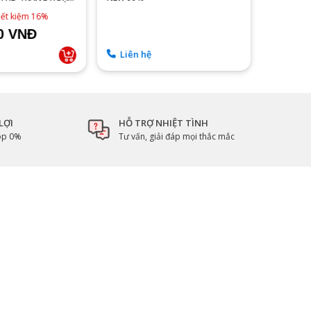
IPS - FHD
4,990,0
iết kiệm 16%
00 VNĐ
4.590
Liên hệ
Sẵn 
LỢI
HỖ TRỢ NHIỆT TÌNH
góp 0%
Tư vấn, giải đáp mọi thắc mắc