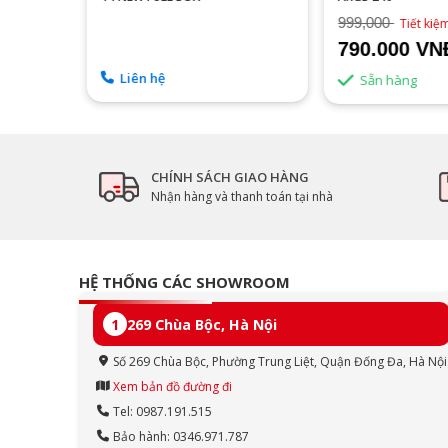
999,000
8%
Tiết ki
790.000 VN
Liên hệ
Sẵn hàng
CHÍNH SÁCH GIAO HÀNG
Nhận hàng và thanh toán tại nhà
HỆ THỐNG CÁC SHOWROOM
1
269 Chùa Bộc, Hà Nội
Số 269 Chùa Bộc, Phường Trung Liệt, Quận Đống Đa, Hà Nội
Xem bản đồ đường đi
Tel: 0987.191.515
Bảo hành: 0346.971.787