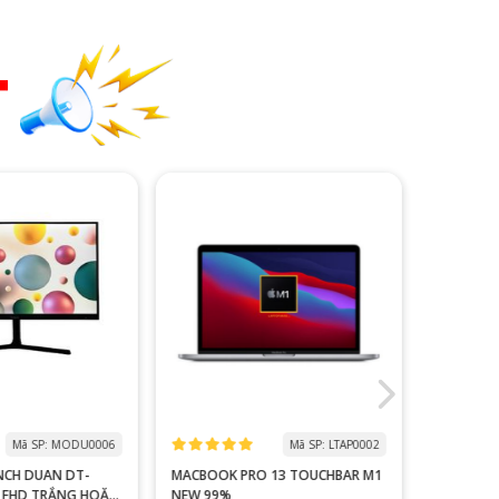
T
Mã SP: MODU0006
Mã SP: LTAP0002
NCH DUAN DT-
MACBOOK PRO 13 TOUCHBAR M1
MÀN HÌNH
NG HOẶC
NEW 99%
MYVIEW 25