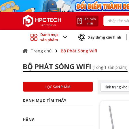
Khuyến
mãi
Danh mục
Xây dựng cấu hình
sản phẩm
Trang chủ
Bộ Phát Sóng Wifi
BỘ PHÁT SÓNG WIFI
(Tổng 1 sản phẩm)
LỌC SẢN PHẨM
DANH MỤC TÌM THẤY
HÃNG