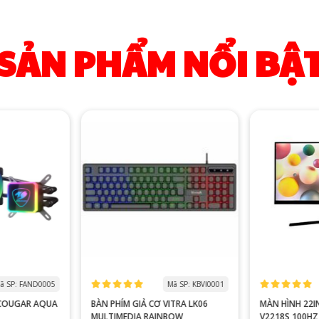
SẢN PHẨM NỔI BẬ
ã SP: FAND0005
Mã SP: KBVI0001
 COUGAR AQUA
BÀN PHÍM GIẢ CƠ VITRA LK06
MÀN HÌNH 22I
MULTIMEDIA RAINBOW
V2218S 100HZ FHD TRẮ