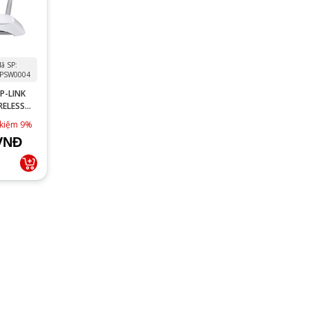
ã SP:
PSW0004
P-LINK
RELESS
 kiệm 9%
VNĐ