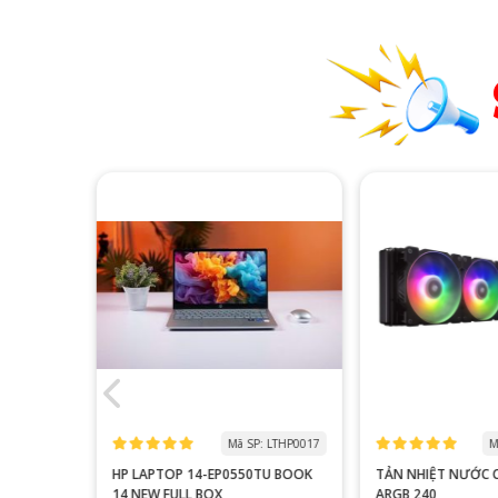
 MOLG0018
Mã SP: LTHP0017
M
 (23.8
HP LAPTOP 14-EP0550TU BOOK
TẢN NHIỆT NƯỚC
 - 1MS)
14 NEW FULL BOX
ARGB 240