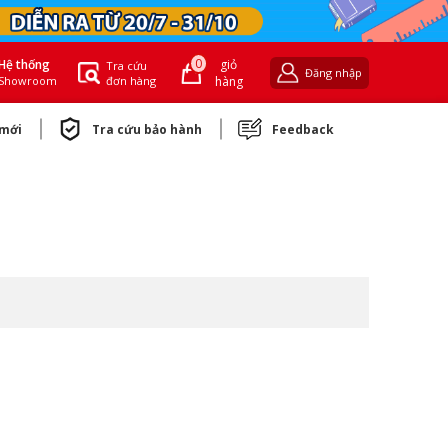
0
giỏ
Hệ thống
Tra cứu
Đăng nhập
đơn hàng
hàng
Showroom
 mới
Tra cứu bảo hành
Feedback