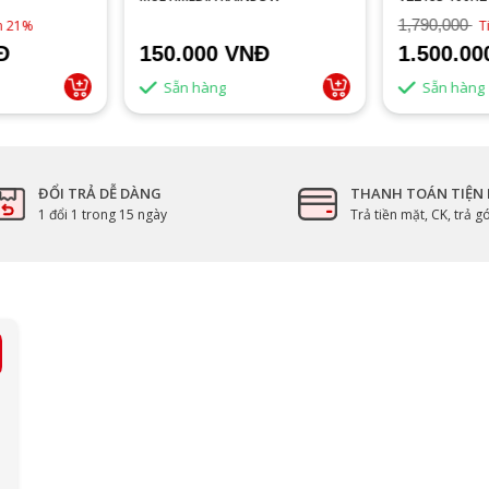
ĐEN
1,790,000
ệm 21%
T
Đ
150.000 VNĐ
1.500.0
Sẵn hàng
Sẵn hàng
ĐỔI TRẢ DỄ DÀNG
THANH TOÁN TIỆN 
1 đổi 1 trong 15 ngày
Trả tiền mặt, CK, trả 