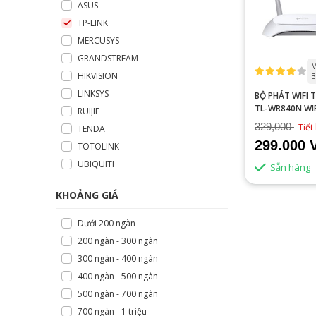
ASUS
TP-LINK
MERCUSYS
GRANDSTREAM
M
HIKVISION
B
LINKSYS
BỘ PHÁT WIFI T
TL-WR840N WI
RUIJIE
N300MBPS
329,000
Tiết
TENDA
299.000 
TOTOLINK
UBIQUITI
Sẵn hàng
KHOẢNG GIÁ
Dưới 200 ngàn
200 ngàn - 300 ngàn
300 ngàn - 400 ngàn
400 ngàn - 500 ngàn
500 ngàn - 700 ngàn
700 ngàn - 1 triệu