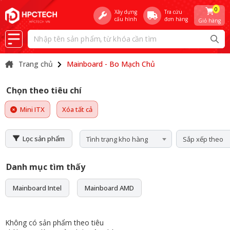
0
Xây dựng
Tra cứu
cấu hình
đơn hàng
Giỏ hàng
Trang chủ
Mainboard - Bo Mạch Chủ
Chọn theo tiêu chí
Mini ITX
Xóa tất cả
Lọc sản phẩm
Tình trạng kho hàng
Sắp xếp theo
Danh mục tìm thấy
Mainboard Intel
Mainboard AMD
Không có sản phẩm theo tiêu