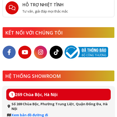
HỖ TRỢ NHIỆT TÌNH
Tư vấn, giải đáp mọi thắc mắc
KẾT NỐI VỚI CHÚNG TÔI
HỆ THỐNG SHOWROOM
269 Chùa Bộc, Hà Nội
1
Số 269 Chùa Bộc, Phường Trung Liệt, Quận Đống Đa, Hà
Nội
Xem bản đồ đường đi