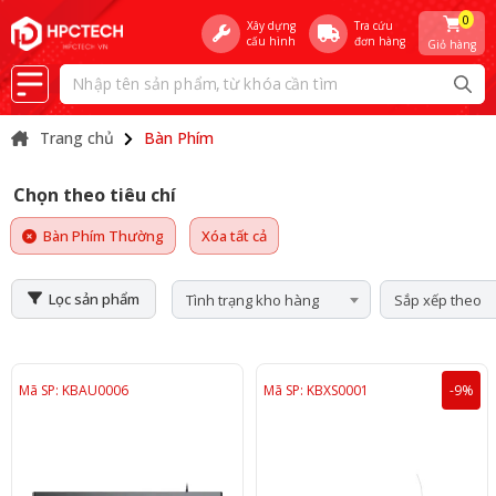
0
Xây dựng
Tra cứu
cấu hình
đơn hàng
Giỏ hàng
Trang chủ
Bàn Phím
Chọn theo tiêu chí
Bàn Phím Thường
Xóa tất cả
Lọc sản phẩm
Tình trạng kho hàng
Sắp xếp theo
Mã SP: KBAU0006
Mã SP: KBXS0001
-9%