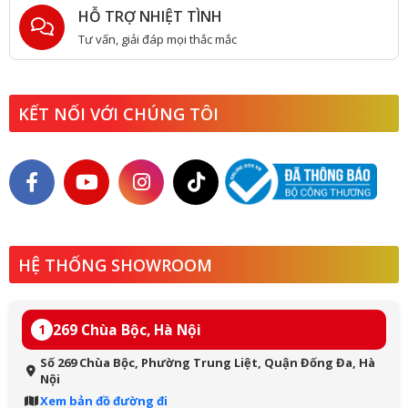
HỖ TRỢ NHIỆT TÌNH
Tư vấn, giải đáp mọi thắc mắc
KẾT NỐI VỚI CHÚNG TÔI
HỆ THỐNG SHOWROOM
269 Chùa Bộc, Hà Nội
1
Số 269 Chùa Bộc, Phường Trung Liệt, Quận Đống Đa, Hà
Nội
Xem bản đồ đường đi