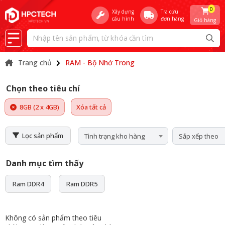
0
Xây dựng
Tra cứu
cấu hình
đơn hàng
Giỏ hàng
Trang chủ
RAM - Bộ Nhớ Trong
Chọn theo tiêu chí
8GB (2 x 4GB)
Xóa tất cả
Lọc sản phẩm
Tình trạng kho hàng
Sắp xếp theo
Danh mục tìm thấy
Ram DDR4
Ram DDR5
Không có sản phẩm theo tiêu