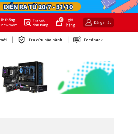
0
giỏ
Hệ thống
Tra cứu
Đăng nhập
đơn hàng
hàng
Showroom
 mới
Tra cứu bảo hành
Feedback