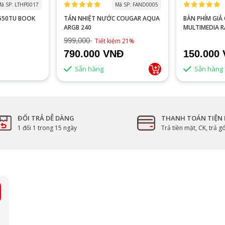
ã SP: LTHP0017
Mã SP: FAND0005
0550TU BOOK
TẢN NHIỆT NƯỚC COUGAR AQUA
BÀN PHÍM GIẢ CƠ VITRA
ARGB 240
MULTIMEDIA 
999,000
Tiết kiệm 21%
790.000 VNĐ
150.000
Sẵn hàng
Sẵn hàng
ĐỔI TRẢ DỄ DÀNG
THANH TOÁN TIỆN 
1 đổi 1 trong 15 ngày
Trả tiền mặt, CK, trả 