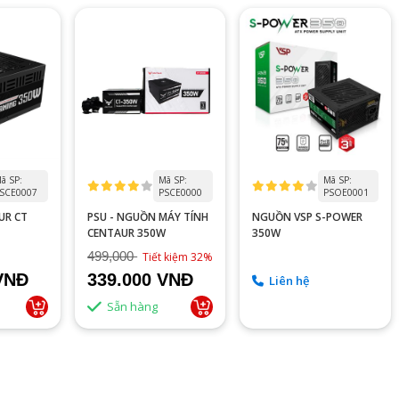
ã SP:
Mã SP:
Mã SP:
SCE0007
PSCE0000
PSOE0001
UR CT
PSU - NGUỒN MÁY TÍNH
NGUỒN VSP S-POWER
CENTAUR 350W
350W
499,000
Tiết kiệm 32%
VNĐ
339.000 VNĐ
Liên hệ
Sẵn hàng