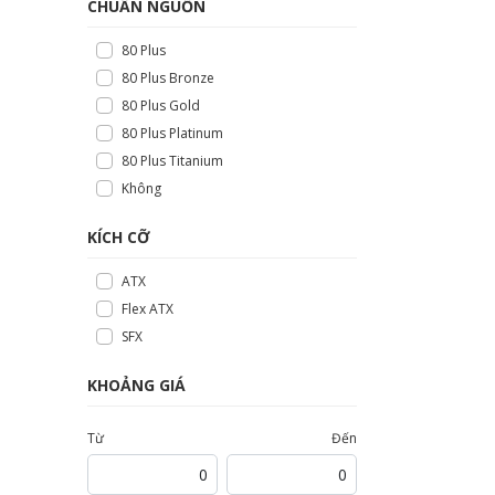
CHUẨN NGUỒN
80 Plus
80 Plus Bronze
80 Plus Gold
80 Plus Platinum
80 Plus Titanium
Không
KÍCH CỠ
ATX
Flex ATX
SFX
KHOẢNG GIÁ
Từ
Đến