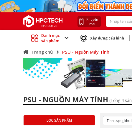
Khuyến
mãi
Danh mục
Xây dựng cấu hình
sản phẩm
Trang chủ
PSU - Nguồn Máy Tính
PSU - NGUỒN MÁY TÍNH
(Tổng 4 sả
LỌC SẢN PHẨM