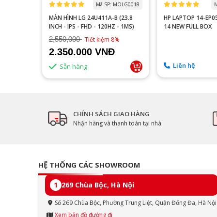
 MOTA0000
Mã SP: MOLG0018
M
 P2510H
MÀN HÌNH LG 24U411A-B (23.8
HP LAPTOP 14-EP
60HZ/FAST
INCH - IPS - FHD - 120HZ - 1MS)
14 NEW FULL BOX
2,550,000
9%
Tiết kiệm 8%
2.350.000 VNĐ
Liên hệ
Sẵn hàng
CHÍNH SÁCH GIAO HÀNG
Nhận hàng và thanh toán tại nhà
HỆ THỐNG CÁC SHOWROOM
1
269 Chùa Bộc, Hà Nội
Số 269 Chùa Bộc, Phường Trung Liệt, Quận Đống Đa, Hà Nội
Xem bản đồ đường đi