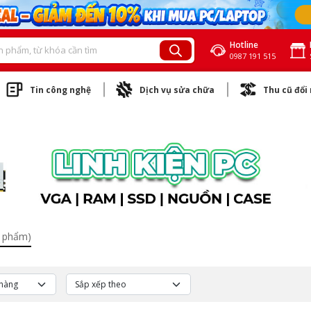
Hotline
0987 191 515
Tin công nghệ
Dịch vụ sửa chữa
Thu cũ đổi
n phẩm)