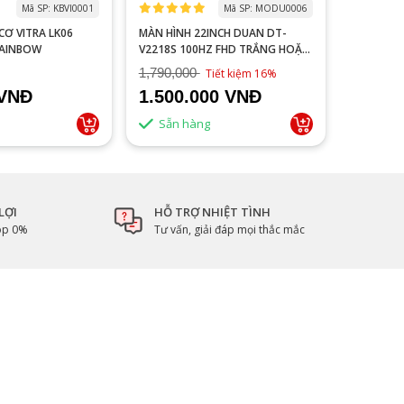
Mã SP: KBVI0001
Mã SP: MODU0006
 LK06
MÀN HÌNH 22INCH DUAN DT-
MACBOOK
RAINBOW
V2218S 100HZ FHD TRẮNG HOẶC
NEW 99%
ĐEN
1,790,000
Tiết kiệm 16%
 VNĐ
1.500.000 VNĐ
Liên 
Sẵn hàng
LỢI
HỖ TRỢ NHIỆT TÌNH
góp 0%
Tư vấn, giải đáp mọi thắc mắc