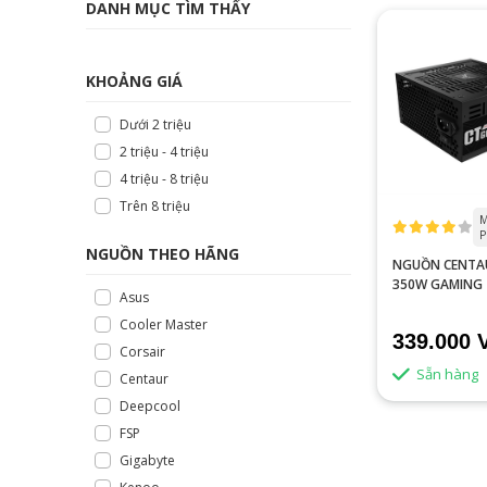
DANH MỤC TÌM THẤY
KHOẢNG GIÁ
Dưới 2 triệu
2 triệu - 4 triệu
4 triệu - 8 triệu
Trên 8 triệu
M
P
NGUỒN THEO HÃNG
NGUỒN CENTA
350W GAMING
Asus
Cooler Master
339.000 
Corsair
Sẵn hàng
Centaur
Deepcool
FSP
Gigabyte