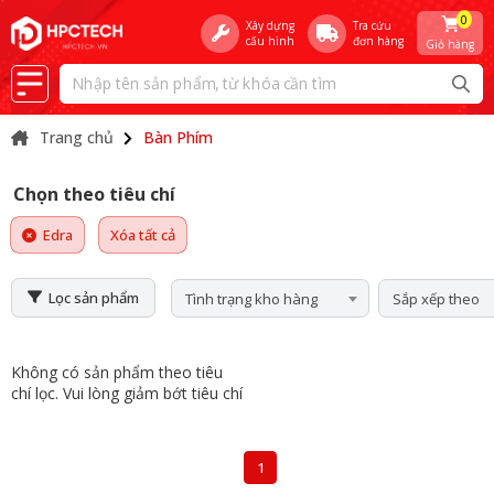
0
Xây dựng
Tra cứu
cấu hình
đơn hàng
Giỏ hàng
Trang chủ
Bàn Phím
Chọn theo tiêu chí
Edra
Xóa tất cả
Lọc sản phẩm
Tình trạng kho hàng
Sắp xếp theo
Không có sản phẩm theo tiêu
chí lọc. Vui lòng giảm bớt tiêu chí
1