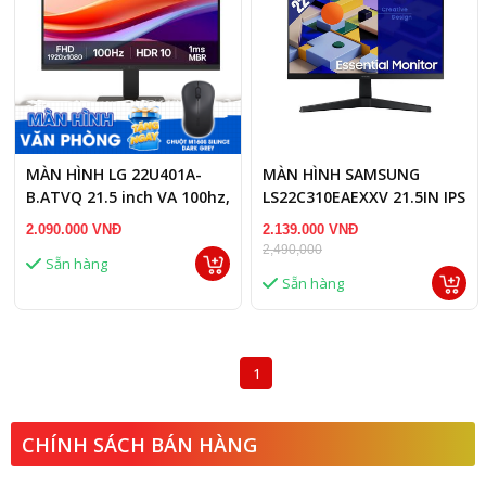
MÀN HÌNH LG 22U401A-
MÀN HÌNH SAMSUNG
B.ATVQ 21.5 inch VA 100hz,
LS22C310EAEXXV 21.5IN IPS
FHD
FHD 75HZ 5MS
2.090.000 VNĐ
2.139.000 VNĐ
2,490,000
Sẵn hàng
Sẵn hàng
1
CHÍNH SÁCH BÁN HÀNG