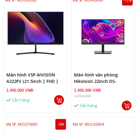
Mã SP: MOOE0002
Mã SP: MOHI0000
-12%
Màn hình VSP AIVISION
Màn hình văn phòng
A222FV (21.5inch | FHD |
Hikvision 22inch DS-
5ms | 100Hz | 250cd/m2 |
D5022F2-1V2
1.450.000 VNĐ
1.450.000 VNĐ
VA)
1,650,000
Sẵn hàng
Sẵn hàng
Mã SP: MOQT0001
-9%
Mã SP: MOLG0004