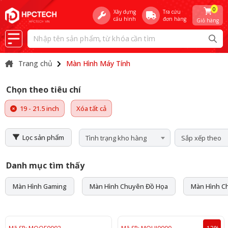
0
Xây dựng
Tra cứu
cấu hình
đơn hàng
Giỏ hàng
Trang chủ
Màn Hình Máy Tính
Chọn theo tiêu chí
19 - 21.5 inch
Xóa tất cả
Lọc sản phẩm
Tình trạng kho hàng
Sắp xếp theo
Danh mục tìm thấy
Màn Hình Gaming
Màn Hình Chuyên Đồ Họa
Màn Hình C