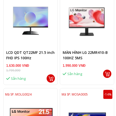
LCD QDT QT22MF 21.5 inch
MÀN HÌNH LG 22MR410-B
FHD IPS 100Hz
100HZ 5MS
1.630.000 VNĐ
1.990.000 VNĐ
1,799,000
Sẵn hàng
Sẵn hàng
Mã SP: MOLG0024
Mã SP: MOSA0005
-14%