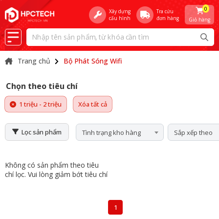
0
Xây dựng
Tra cứu
cấu hình
đơn hàng
Giỏ hàng
Trang chủ
Bộ Phát Sóng Wifi
Chọn theo tiêu chí
1 triệu - 2 triệu
Xóa tất cả
Lọc sản phẩm
Tình trạng kho hàng
Sắp xếp theo
Không có sản phẩm theo tiêu
chí lọc. Vui lòng giảm bớt tiêu chí
1