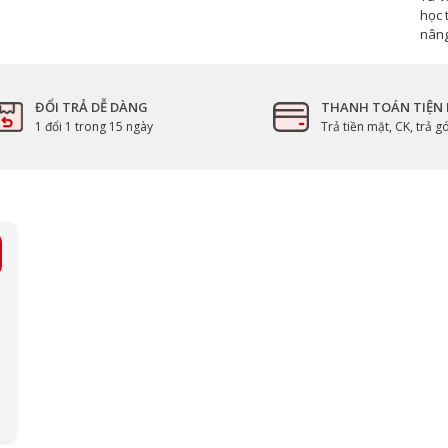
học 
nâng
ĐỔI TRẢ DỄ DÀNG
THANH TOÁN TIỆN 
1 đổi 1 trong 15 ngày
Trả tiền mặt, CK, trả 