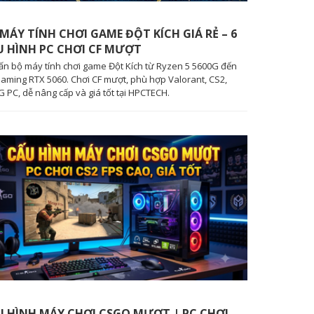
MÁY TÍNH CHƠI GAME ĐỘT KÍCH GIÁ RẺ – 6
U HÌNH PC CHƠI CF MƯỢT
ấn bộ máy tính chơi game Đột Kích từ Ryzen 5 5600G đến
aming RTX 5060. Chơi CF mượt, phù hợp Valorant, CS2,
 PC, dễ nâng cấp và giá tốt tại HPCTECH.
U HÌNH MÁY CHƠI CSGO MƯỢT | PC CHƠI