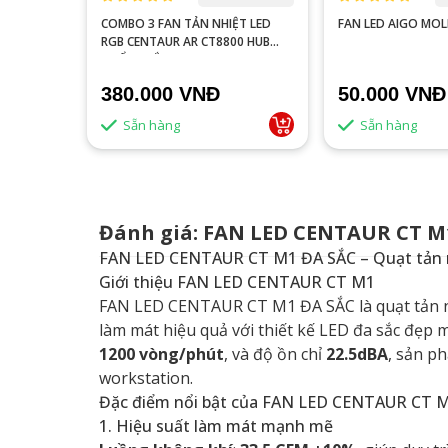
T LED
COMBO 3 FAN TẢN NHIỆT LED
FAN LED AIGO MO
0 HUB
RGB CENTAUR AR CT8800 HUB
KHIỂN TRẮNG
380.000 VNĐ
50.000 VNĐ
Sẵn hàng
Sẵn hàng
Đánh giá: FAN LED CENTAUR CT M
FAN LED CENTAUR CT M1 ĐA SẮC – Quạt tản n
Giới thiệu FAN LED CENTAUR CT M1
FAN LED CENTAUR CT M1 ĐA SẮC là quạt tản n
làm mát hiệu quả với thiết kế LED đa sắc đẹp m
1200 vòng/phút
, và độ ồn chỉ
22.5dBA
, sản p
workstation.
Đặc điểm nổi bật của FAN LED CENTAUR CT 
1. Hiệu suất làm mát mạnh mẽ