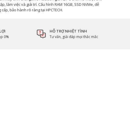
tập, làm việc và giải trí. Cấu hình RAM 16GB, SSD NVMe, dễ
 cấp, bảo hành rõ ràng tại HPCTECH.
LỢI
HỖ TRỢ NHIỆT TÌNH
góp 0%
Tư vấn, giải đáp mọi thắc mắc