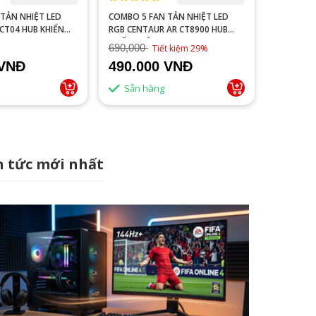
TẢN NHIỆT LED
COMBO 5 FAN TẢN NHIỆT LED
COMBO 3 
CT04 HUB KHIỂN
RGB CENTAUR AR CT8900 HUB
RGB CENT
KHIỂN TRẮNG
ĐEN
690,000
Tiết kiệm 29%
 VNĐ
490.000 VNĐ
350.0
Sẵn hàng
Sẵn 
n tức mới nhất