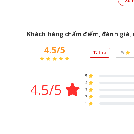
Xem
HPCcom cung cấp
FAN LED CENTAUR CT M1 
để được tư vấn và hưởng ưu đãi hấp dẫn!
Khách hàng chấm điểm, đánh giá, 
4.5/5
Tất cả
5
5
4
4.5/5
3
2
1