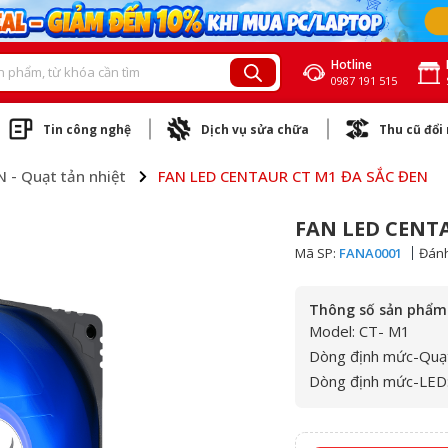
Hotline
0987 191 515
Tin công nghệ
Dịch vụ sửa chữa
Thu cũ đổi
N - Quạt tản nhiệt
FAN LED CENTAUR CT M1 ĐA SẮC ĐEN
FAN LED CENT
Mã SP:
FANA0001
Đánh
Thông số sản phẩm
Model: CT- M1
Dòng định mức-Quạ
Dòng định mức-LED: