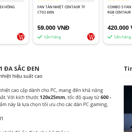
LEX HỒNG
FAN TẢN NHIỆT CENTAUR TF
COMBO 5 FAN 
CT02 ĐEN
RGB CENTAUR 
TRẮNG
59.000 VNĐ
420.000
Sẵn hàng
Sẵn hàng
1 ĐA SẮC ĐEN
Ti
hiệt hiệu suất cao
hiệt cao cấp dành cho PC, mang đến khả năng
ắt. Với kích thước
120x25mm
, tốc độ quay từ
600 -
hẩm này là lựa chọn tối ưu cho các dàn PC gaming,
M1