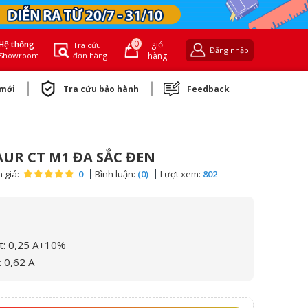
0
giỏ
Hệ thống
Tra cứu
Đăng nhập
đơn hàng
hàng
Showroom
 mới
Tra cứu bảo hành
Feedback
AUR CT M1 ĐA SẮC ĐEN
 giá:
0
Bình luận:
(0)
Lượt xem:
802
t: 0,25 A+10%
 0,62 A