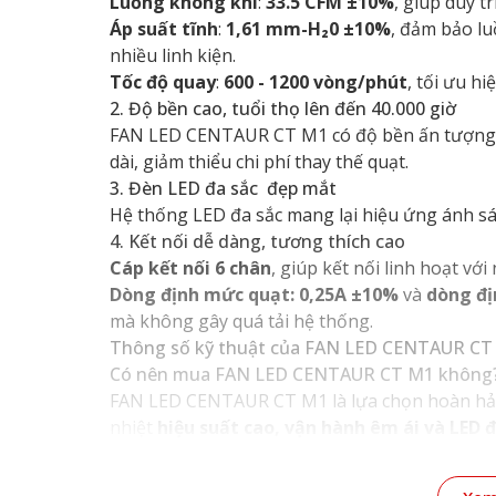
Luồng không khí
:
33.5 CFM ±10%
, giúp duy t
Áp suất tĩnh
:
1,61 mm-H₂0 ±10%
, đảm bảo lu
nhiều linh kiện.
Tốc độ quay
:
600 - 1200 vòng/phút
, tối ưu h
2. Độ bền cao, tuổi thọ lên đến 40.000 giờ
FAN LED CENTAUR CT M1 có độ bền ấn tượng 
dài, giảm thiểu chi phí thay thế quạt.
3. Đèn LED đa sắc đẹp mắt
Hệ thống LED đa sắc mang lại hiệu ứng ánh sá
4. Kết nối dễ dàng, tương thích cao
Cáp kết nối 6 chân
, giúp kết nối linh hoạt với
Dòng định mức quạt: 0,25A ±10%
và
dòng đị
mà không gây quá tải hệ thống.
Thông số kỹ thuật của FAN LED CENTAUR CT
Có nên mua FAN LED CENTAUR CT M1 không
FAN LED CENTAUR CT M1 là lựa chọn hoàn hảo
nhiệt
hiệu suất cao, vận hành êm ái và LED 
mát tối ưu, đừng bỏ qua sản phẩm này!
Mua FAN LED CENTAUR CT M1 chính hãng ở 