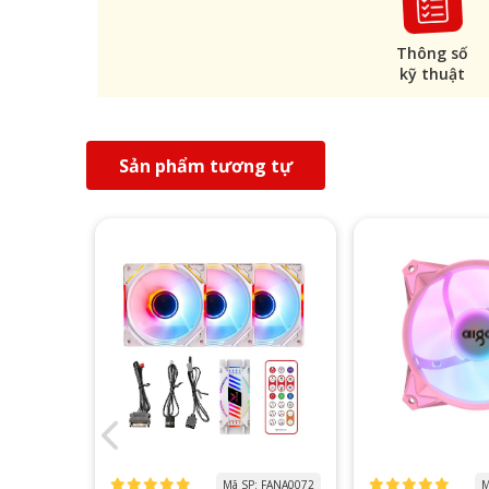
Thông số
kỹ thuật
Sản phẩm tương tự
: FANA0048
Mã SP: FANA0072
M