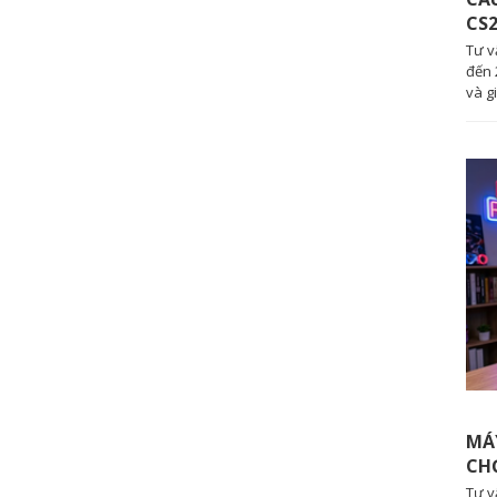
CS2
Tư v
đến 
và g
MÁY
CH
Tư v