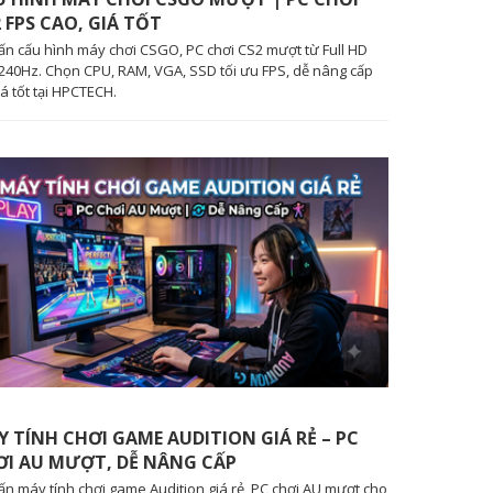
 FPS CAO, GIÁ TỐT
ấn cấu hình máy chơi CSGO, PC chơi CS2 mượt từ Full HD
240Hz. Chọn CPU, RAM, VGA, SSD tối ưu FPS, dễ nâng cấp
iá tốt tại HPCTECH.
 TÍNH CHƠI GAME AUDITION GIÁ RẺ – PC
ƠI AU MƯỢT, DỄ NÂNG CẤP
ấn máy tính chơi game Audition giá rẻ, PC chơi AU mượt cho