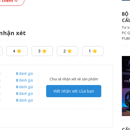
 thêm
ĐA SẮC
chính hãng với giá tốt nhất. Liên hệ ngay
BỘ 
CẤ
Tư v
nhận xét
PC G
PUBG
4
3
2
1
0
đánh giá
Chia sẻ nhận xét về sản phẩm
0
đánh giá
0
đánh giá
Viết nhận xét của bạn
0
đánh giá
0
đánh giá
CẤ