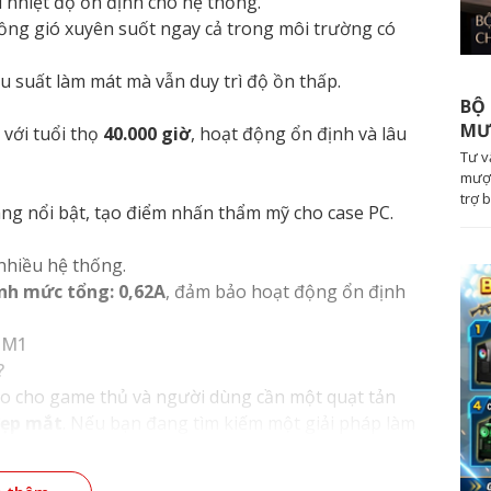
rì nhiệt độ ổn định cho hệ thống.
ồng gió xuyên suốt ngay cả trong môi trường có
iệu suất làm mát mà vẫn duy trì độ ồn thấp.
BỘ 
MƯ
với tuổi thọ
40.000 giờ
, hoạt động ổn định và lâu
Tư v
mượt
trợ 
ng nổi bật, tạo điểm nhấn thẩm mỹ cho case PC.
 nhiều hệ thống.
nh mức tổng: 0,62A
, đảm bảo hoạt động ổn định
 M1
?
 cho game thủ và người dùng cần một quạt tản
đẹp mắt
. Nếu bạn đang tìm kiếm một giải pháp làm
đâu?