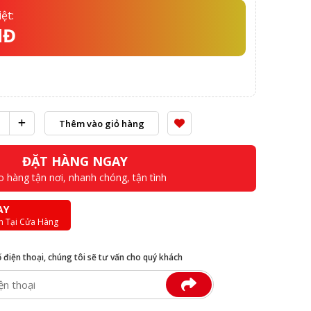
ệt:
NĐ
Thêm vào giỏ hàng
ĐẶT HÀNG NGAY
o hàng tận nơi, nhanh chóng, tận tình
AY
n Tại Cửa Hàng
ố điện thoại, chúng tôi sẽ tư vấn cho quý khách