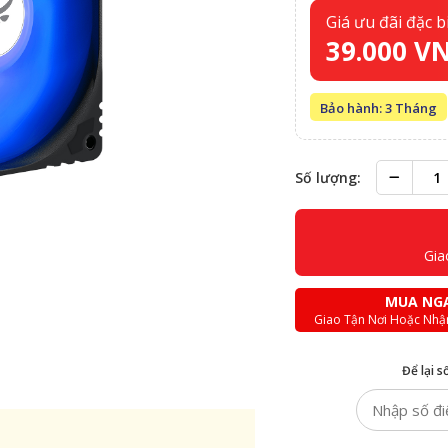
Giá ưu đãi đặc bi
39.000 V
Bảo hành: 3 Tháng
Số lượng:
Gia
MUA NG
Giao Tận Nơi Hoặc Nhậ
Để lại s