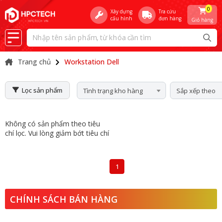
0
Xây dựng
Tra cứu
cấu hình
đơn hàng
Giỏ hàng
Trang chủ
Workstation Dell
Lọc sản phẩm
Tình trạng kho hàng
Sắp xếp theo
Không có sản phẩm theo tiêu
chí lọc. Vui lòng giảm bớt tiêu chí
1
CHÍNH SÁCH BÁN HÀNG