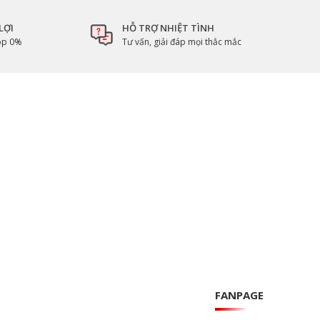
LỢI
HỖ TRỢ NHIỆT TÌNH
góp 0%
Tư vấn, giải đáp mọi thắc mắc
FANPAGE