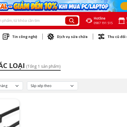
Hotline
0987 191 515
Tin công nghệ
Dịch vụ sửa chữa
Thu cũ đổi
i
ÁC LOẠI
(Tổng 1 sản phẩm)