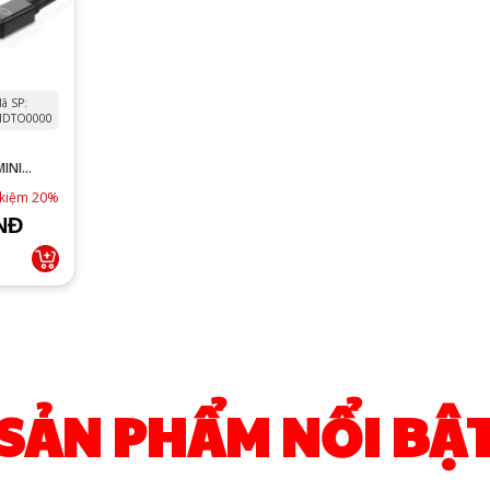
ã SP:
DTO0000
INI
 kiệm 20%
NĐ
SẢN PHẨM NỔI BẬ