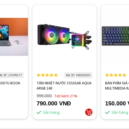
ã SP: LTHP0017
Mã SP: FAND0005
0550TU BOOK
TẢN NHIỆT NƯỚC COUGAR AQUA
BÀN PHÍM GIẢ CƠ VITRA
ARGB 240
MULTIMEDIA 
999,000
Tiết kiệm 21%
790.000 VNĐ
150.000
Sẵn hàng
Sẵn hàng