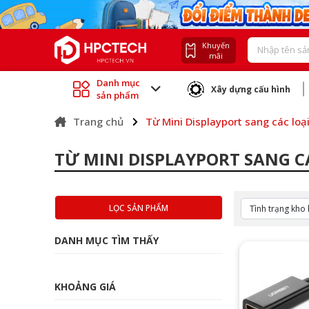
Khuyến
mãi
Danh mục
Xây dựng cấu hình
sản phẩm
Trang chủ
Từ Mini Displayport sang các loạ
TỪ MINI DISPLAYPORT SANG C
LỌC SẢN PHẨM
DANH MỤC TÌM THẤY
KHOẢNG GIÁ