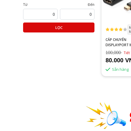
Từ
Đến
LỌC
M
M
CÁP CHUYỂN
DISPLAYPORT M
SANG HDMI
100,000
Tiết
80.000 V
Sẵn hàng