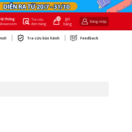
0
giỏ
Hệ thống
Tra cứu
Đăng nhập
đơn hàng
hàng
Showroom
 mới
Tra cứu bảo hành
Feedback