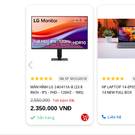
 MOTA0000
Mã SP: MOLG0018
M
 P2510H
MÀN HÌNH LG 24U411A-B (23.8
HP LAPTOP 14-EP
60HZ/FAST
INCH - IPS - FHD - 120HZ - 1MS)
14 NEW FULL BOX
2,550,000
9%
Tiết kiệm 8%
2.350.000 VNĐ
Liên hệ
Sẵn hàng