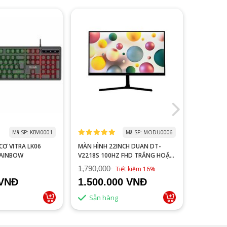
Mã SP: KBVI0001
Mã SP: MODU0006
 LK06
MÀN HÌNH 22INCH DUAN DT-
MACBOOK
RAINBOW
V2218S 100HZ FHD TRẮNG HOẶC
NEW 99%
ĐEN
1,790,000
Tiết kiệm 16%
 VNĐ
1.500.000 VNĐ
Liên 
Sẵn hàng