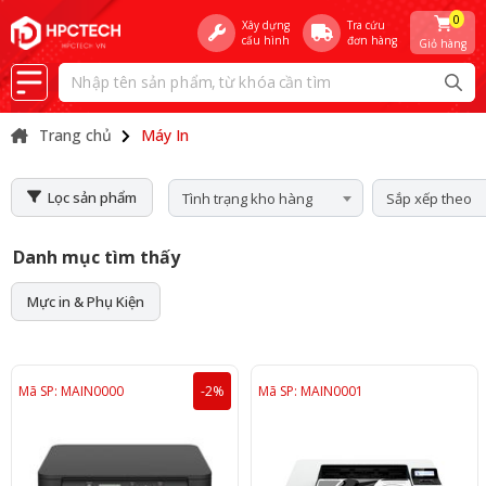
0
Xây dựng
Tra cứu
cấu hình
đơn hàng
Giỏ hàng
Trang chủ
Máy In
Lọc sản phẩm
Tình trạng kho hàng
Sắp xếp theo
Danh mục tìm thấy
Mực in & Phụ Kiện
Mã SP: MAIN0000
-2%
Mã SP: MAIN0001