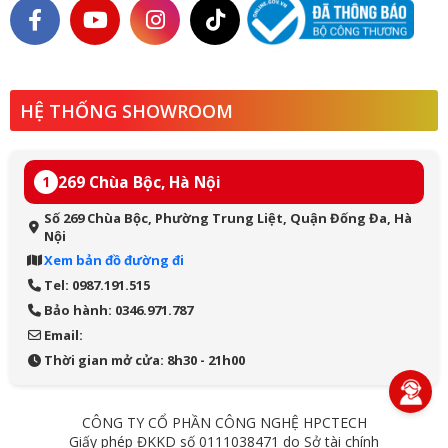
HỆ THỐNG SHOWROOM
269 Chùa Bộc, Hà Nội
1
Số 269 Chùa Bộc, Phường Trung Liệt, Quận Đống Đa, Hà
Nội
Xem bản đồ đường đi
Tel: 0987.191.515
Bảo hành: 0346.971.787
Email:
Thời gian mở cửa: 8h30 - 21h00
CÔNG TY CỔ PHẦN CÔNG NGHỆ HPCTECH
Giấy phép ĐKKD số 0111038471 do Sở tài chính