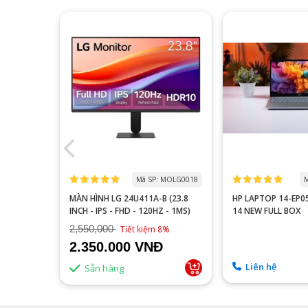
 MOTA0000
Mã SP: MOLG0018
M
 P2510H
MÀN HÌNH LG 24U411A-B (23.8
HP LAPTOP 14-EP
60HZ/FAST
INCH - IPS - FHD - 120HZ - 1MS)
14 NEW FULL BOX
2,550,000
9%
Tiết kiệm 8%
2.350.000 VNĐ
Liên hệ
Sẵn hàng