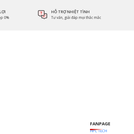
LỢI
HỖ TRỢ NHIỆT TÌNH
góp 0%
Tư vấn, giải đáp mọi thắc mắc
FANPAGE
HPC TECH